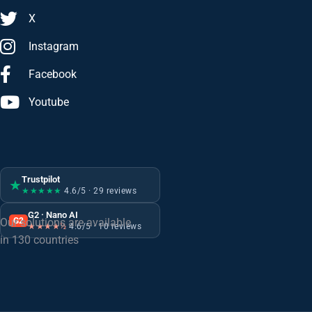
X
Instagram
Facebook
Youtube
Trustpilot
★
★★★★★
4.6/5 · 29 reviews
G2 · Nano AI
G2
Our solutions are available
★★★★½
4.6/5 · 10 reviews
in 130 countries