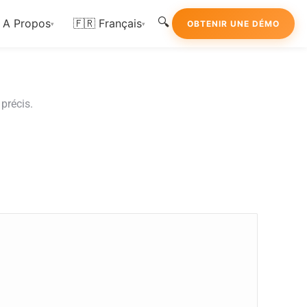
🔍
A Propos
🇫🇷 Français
OBTENIR UNE DÉMO
▾
▾
 précis.