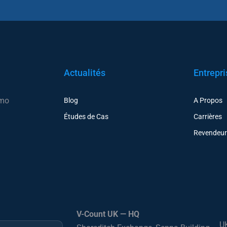
Actualités
Entrepri
émo
Blog
A Propos
Études de Cas
Carrières
Revendeu
V-Count UK — HQ
U