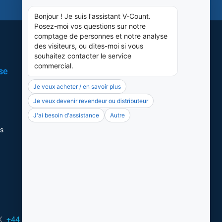
se
Réseaux Sociaux
LinkedIn
X
rs
Instagram
Facebook
Youtube
K
+44 20 3917 4649
Our solutions are available