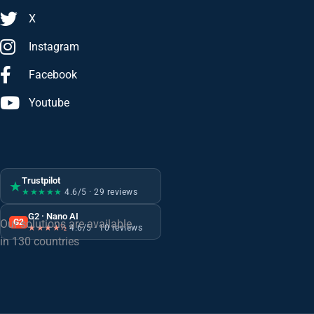
X
Instagram
Facebook
Youtube
Trustpilot
★
★★★★★
4.6/5 · 29 reviews
G2 · Nano AI
G2
Our solutions are available
★★★★½
4.6/5 · 10 reviews
in 130 countries