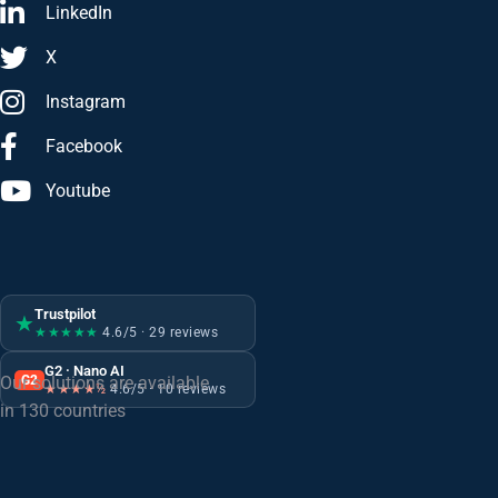
LinkedIn
X
Instagram
Facebook
Youtube
Trustpilot
★
★★★★★
4.6/5 · 29 reviews
G2 · Nano AI
G2
Our solutions are available
★★★★½
4.6/5 · 10 reviews
in 130 countries