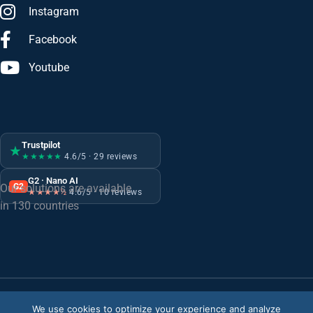
Instagram
Facebook
Youtube
Trustpilot
★
★★★★★
4.6/5 · 29 reviews
G2 · Nano AI
G2
Our solutions are available
★★★★½
4.6/5 · 10 reviews
in 130 countries
We use cookies to optimize your experience and analyze