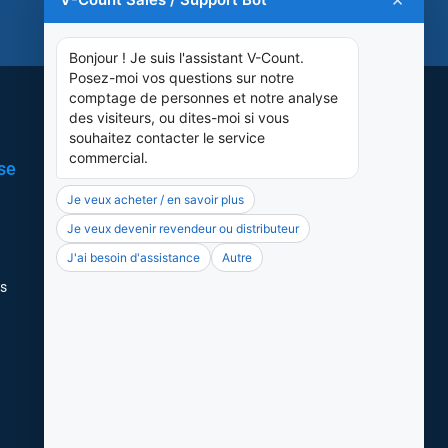
Assistance
se
Réseaux Sociaux
LinkedIn
X
rs
Instagram
Facebook
Youtube