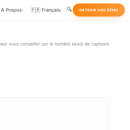
🔍
A Propos
🇫🇷 Français
OBTENIR UNE DÉMO
▾
▾
peut vous conseiller sur le nombre exact de capteurs