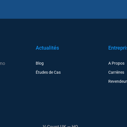
Actualités
Entrepri
émo
Blog
A Propos
Études de Cas
Carrières
Revendeu
V-Count UK — HQ