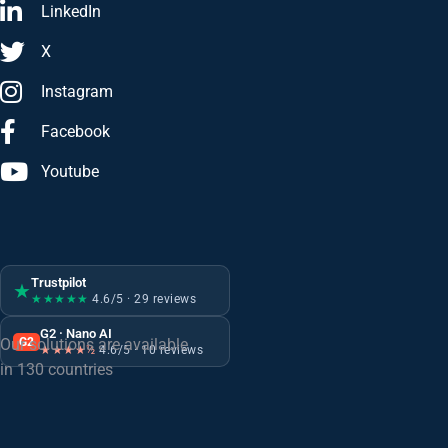
LinkedIn
X
Instagram
Facebook
Youtube
Trustpilot
★
★★★★★
4.6/5 · 29 reviews
G2 · Nano AI
G2
Our solutions are available
★★★★½
4.6/5 · 10 reviews
in 130 countries