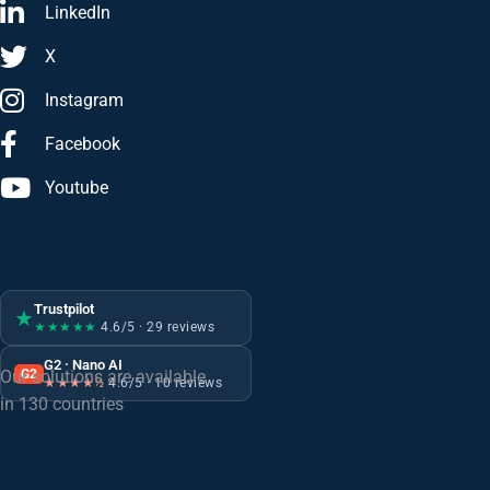
LinkedIn
X
Instagram
Facebook
Youtube
Trustpilot
★
★★★★★
4.6/5 · 29 reviews
G2 · Nano AI
G2
Our solutions are available
★★★★½
4.6/5 · 10 reviews
in 130 countries