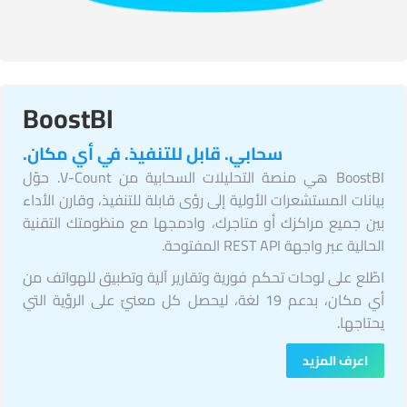
BoostBI
سحابي. قابل للتنفيذ. في أي مكان.
BoostBI هي منصة التحليلات السحابية من V-Count. حوّل
بيانات المستشعرات الأولية إلى رؤى قابلة للتنفيذ، وقارن الأداء
بين جميع مراكزك أو متاجرك، وادمجها مع منظومتك التقنية
الحالية عبر واجهة REST API المفتوحة.
اطّلع على لوحات تحكم فورية وتقارير آلية وتطبيق للهواتف من
أي مكان، بدعم 19 لغة، ليحصل كل معنيّ على الرؤية التي
يحتاجها.
اعرف المزيد