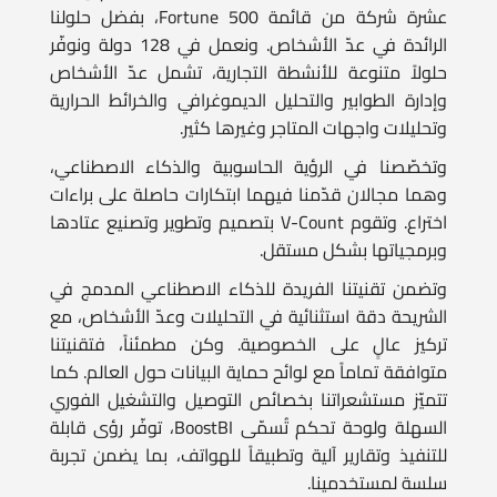
حلولاً متنوعة للأنشطة التجارية، تشمل عدّ الأشخاص
وإدارة الطوابير والتحليل الديموغرافي والخرائط الحرارية
وتحليلات واجهات المتاجر وغيرها كثير.
وتخصّصنا في الرؤية الحاسوبية والذكاء الاصطناعي،
وهما مجالان قدّمنا فيهما ابتكارات حاصلة على براءات
اختراع. وتقوم V-Count بتصميم وتطوير وتصنيع عتادها
وبرمجياتها بشكل مستقل.
وتضمن تقنيتنا الفريدة للذكاء الاصطناعي المدمج في
الشريحة دقة استثنائية في التحليلات وعدّ الأشخاص، مع
تركيز عالٍ على الخصوصية. وكن مطمئناً، فتقنيتنا
متوافقة تماماً مع لوائح حماية البيانات حول العالم. كما
تتميّز مستشعراتنا بخصائص التوصيل والتشغيل الفوري
السهلة ولوحة تحكم تُسمّى BoostBI، توفّر رؤى قابلة
للتنفيذ وتقارير آلية وتطبيقاً للهواتف، بما يضمن تجربة
سلسة لمستخدمينا.
ولا تتفوّق تقنيتنا الحصرية للذكاء الاصطناعي المدمج