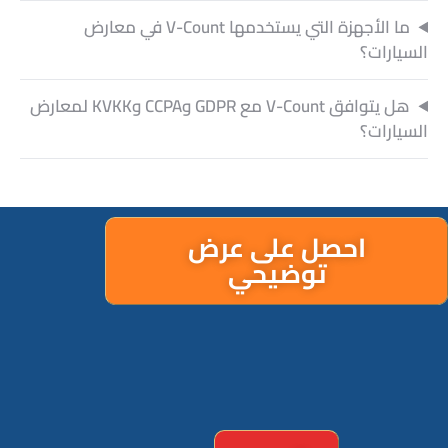
السيارات؟
هل يتوافق V-Count مع GDPR وCCPA وKVKK لمعارض
السيارات؟
احصل على عرض
توضيحي
الدعم