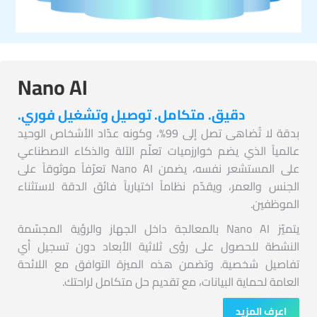
Nano AI
دقيق. متكامل. توصيل وتشغيل فوري.
بدقة لا تُضاهى تصل إلى 99%، وكونه عدّاد الأشخاص الوحيد
عالمياً الذي يضم خوارزميات تعلّم الآلة والذكاء الاصطناعي
على المستشعر نفسه، يضمن Nano AI تعرّفاً موثوقاً على
الجنس والعمر، ويقدّم نظاماً اختيارياً فائق الدقة لاستثناء
الموظفين.
يتميّز Nano AI بالمعالجة داخل الجهاز والرؤية المجسّمة
النشطة للحصول على رؤى ثلاثية الأبعاد دون تسجيل أي
تفاصيل شخصية. وتضمن هذه الميزة التوافق مع اللائحة
العامة لحماية البيانات، مع تقديم حل متكامل لراحتك.
اعرف المزيد