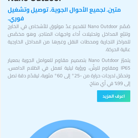
متين. لجميع الأحوال الجوية. توصيل وتشغيل
فوري.
صُمّم Nano Outdoor لتقديم عدّ موثوق للأشخاص في الخارج
وتتبّع المداخل وتحليلات أداء واجهات المتاجر، وهو مخصّص
للمراكز التجارية ومحطات النقل وغيرها من المداخل الخارجية
عالية الحركة.
يتميّز Nano Outdoor بتصميم مقاوم للعوامل الجوية بمعيار
IP65 ومقاوم للرشّ، ورؤية ليلية تعمل في الظلام الدامس،
وتحمّل لدرجات حرارة من -25° إلى 60° مئوية، ليقدّم دقة تصل
إلى 99% في أي مناخ.
اعرف المزيد