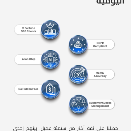
حصلنا على ثقة أكثر من ستمئة عميل، بينهم إحدى
عشرة شركة من قائمة Fortune 500، بفضل حلولنا
الرائدة في عدّ الأشخاص. ونعمل في 128 دولة ونوفّر