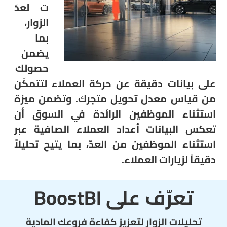
ت لعدّ
الزوار،
بما
يضمن
حصولك
على بيانات دقيقة عن حركة العملاء
لتتمكّن
من قياس معدل تحويل متجرك.
وتضمن ميزة
استثناء الموظفين الرائدة في السوق أن
تعكس البيانات أعداد العملاء الصافية عبر
استثناء الموظفين من العدّ، بما يتيح تحليلاً
دقيقاً لزيارات العملاء.
تعرّف على BoostBI
تحليلات الزوار لتعزيز كفاءة فروعك المادية