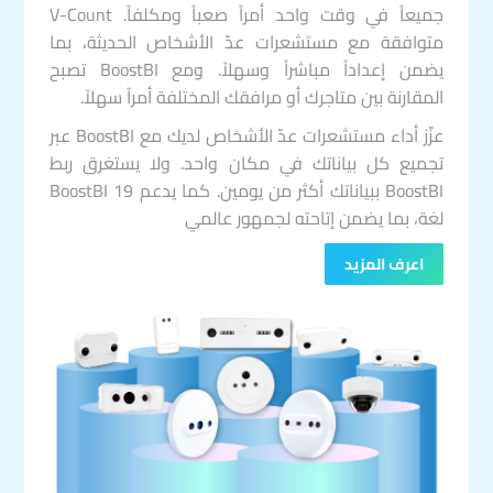
جميعاً في وقت واحد أمراً صعباً ومكلفاً. V-Count
متوافقة مع مستشعرات عدّ الأشخاص الحديثة، بما
يضمن إعداداً مباشراً وسهلاً. ومع BoostBI تصبح
المقارنة بين متاجرك أو مرافقك المختلفة أمراً سهلاً.
عزّز أداء مستشعرات عدّ الأشخاص لديك مع BoostBI عبر
تجميع كل بياناتك في مكان واحد. ولا يستغرق ربط
BoostBI ببياناتك أكثر من يومين. كما يدعم BoostBI 19
لغة، بما يضمن إتاحته لجمهور عالمي
اعرف المزيد