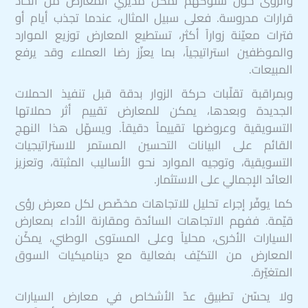
والرؤى حول سلوكهم تمكّن مديري المعارض من اتخاذ
قرارات مدروسة. فعلى سبيل المثال، عندما تجذب أيام أو
فترات معيّنة زواراً أكثر، تستطيع المعارض توزيع الموارد
والموظفين استراتيجياً، بما يعزّز رضا العملاء وقد يرفع
المبيعات.
وبمراقبة تقلّبات حركة الزوار بدقة قبل تنفيذ الحملات
الجديدة وبعدها، يمكن للمعارض تقييم أثر حملاتها
التسويقية وعروضها تقييماً دقيقاً. ويسهّل هذا النهج
القائم على البيانات التحسين المستمر للاستراتيجيات
التسويقية، وتوجيه الموارد نحو الأساليب المثبتة، وتعزيز
العائد الإجمالي على الاستثمار.
كما يوفّر إجراء تحليل للاتجاهات مخصّص لكل معرض رؤى
قيّمة. ففهم الاتجاهات السائدة ومقارنة الأداء بمعارض
السيارات الأخرى، محلياً وعلى المستوى الوطني، يمكّن
المعارض من التكيّف بفعالية مع ديناميكيات السوق
المتغيّرة.
ولا يحسّن تطبيق عدّ الأشخاص في معارض السيارات