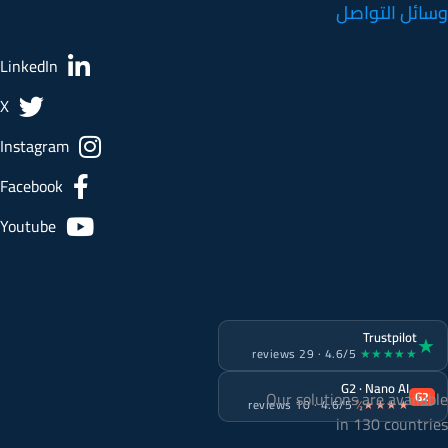
وسائل التواصل
LinkedIn
X
Instagram
Facebook
Youtube
Trustpilot
★
4.6/5 · 29 reviews
★★★★★
G2 · Nano AI
Our solutions are available
G2
4.6/5 · 10 reviews
★★★★½
in 130 countries