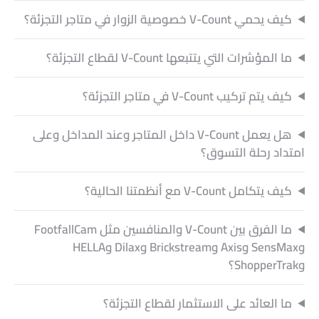
كيف يحمي V-Count خصوصية الزوار في متاجر التجزئة؟
ما المؤشرات التي يتتبعها V-Count لقطاع التجزئة؟
كيف يتم تركيب V-Count في متاجر التجزئة؟
هل يعمل V-Count داخل المتاجر وعند المداخل وعلى
امتداد رحلة التسوق؟
كيف يتكامل V-Count مع أنظمتنا الحالية؟
ما الفرق بين V-Count والمنافسين مثل FootfallCam
وSensMax وAxis وBrickstream وDilax وHELLA
وShopperTrak؟
ما العائد على الاستثمار لقطاع التجزئة؟