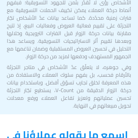
الأشخاص رؤى لا تُقدّر بثمن للجهود التسويقية؛ فبفهم
أنماط حركة العملاء يمكن تكييف الحملات التسويقية مع
فترات زمنية محدّدة. كما تساعد بيانات عدّ الأشخاص تجّار
التجزئة على تقييم فعالية العروض وفعاليات البيع، إذ تتيح
مقارنة بيانات حركة الزوار قبل الفترات الترويجية وخلالها
وبعدها تقييم أثر الاستراتيجيات التسويقية. ويساعد هذا
التحليل في تحسين العروض المستقبلية وضمان تناغمها مع
الجمهور المستهدف ودفعها لمزيد من حركة الزوار.
وفي جوهره، لا يتعلّق عدّ الأشخاص في متاجر التجزئة
بالأرقام فحسب، بل بفهم سلوك العملاء والاستفادة من
هذه المعرفة لخلق تجارب تسوّق أفضل. وباستخدام بيانات
حركة الزوار الدقيقة من V-Count، يستطيع تجّار التجزئة
تحسين عملياتهم وتعزيز تفاعل العملاء ورفع معدلات
تحويل مبيعاتهم في النهاية.
اسمع ما يقوله عملاؤنا في