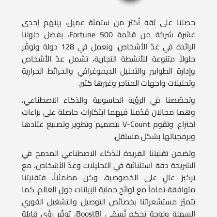
حصلنا على ثقة أكثر من ستمئة عميل، بينهم إحدى
عشرة شركة من قائمة Fortune 500، بفضل حلولنا
الرائدة في عدّ الأشخاص. ونعمل في 128 دولة ونوفّر
حلولاً متنوعة للأنشطة التجارية، تشمل عدّ الأشخاص
وإدارة الطوابير والتحليل الديموغرافي والخرائط الحرارية
وتحليلات واجهات المتاجر وغيرها كثير.
وتخصّصنا في الرؤية الحاسوبية والذكاء الاصطناعي،
وهما مجالان قدّمنا فيهما ابتكارات حاصلة على براءات
اختراع. وتقوم V-Count بتصميم وتطوير وتصنيع عتادها
وبرمجياتها بشكل مستقل.
وتضمن تقنيتنا الفريدة للذكاء الاصطناعي المدمج في
الشريحة دقة استثنائية في التحليلات وعدّ الأشخاص، مع
تركيز عالٍ على الخصوصية. وكن مطمئناً، فتقنيتنا
متوافقة تماماً مع لوائح حماية البيانات حول العالم. كما
تتميّز مستشعراتنا بخصائص التوصيل والتشغيل الفوري
السهلة ولوحة تحكم تُسمّى BoostBI، توفّر رؤى قابلة