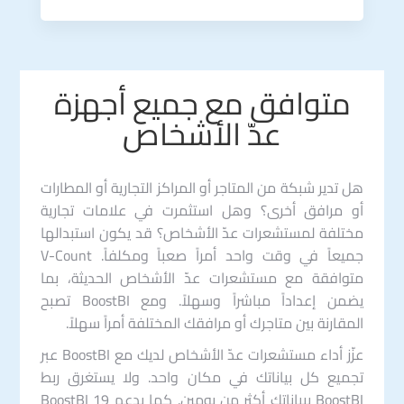
متوافق مع جميع أجهزة
عدّ الأشخاص
هل تدير شبكة من المتاجر أو المراكز التجارية أو المطارات
أو مرافق أخرى؟ وهل استثمرت في علامات تجارية
مختلفة لمستشعرات عدّ الأشخاص؟ قد يكون استبدالها
جميعاً في وقت واحد أمراً صعباً ومكلفاً. V-Count
متوافقة مع مستشعرات عدّ الأشخاص الحديثة، بما
يضمن إعداداً مباشراً وسهلاً. ومع BoostBI تصبح
المقارنة بين متاجرك أو مرافقك المختلفة أمراً سهلاً.
عزّز أداء مستشعرات عدّ الأشخاص لديك مع BoostBI عبر
تجميع كل بياناتك في مكان واحد. ولا يستغرق ربط
BoostBI ببياناتك أكثر من يومين. كما يدعم BoostBI 19