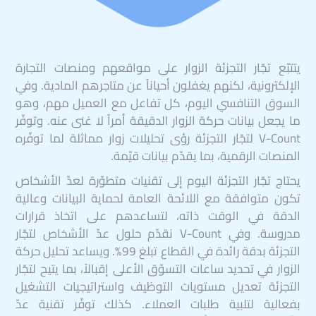
يتتبّع تجّار التجزئة الزوار على مواقعهم ومنصات التجارة
الإلكترونية، لكنهم يغفلون أحياناً عن متاجرهم المادية. وفي
السوق التنافسي اليوم، كل تفاعل مع العميل مهم، وهو
ما يجعل بيانات حركة الزوار الدقيقة أمراً لا غنى عنه. وتوفّر
V-Count لتجّار التجزئة رؤى تحليلات زوار مماثلة لما توفّره
المنصات الرقمية، بما يقدّم بيانات قيّمة.
يحتاج تجّار التجزئة اليوم إلى تقنيات متطوّرة لعدّ الأشخاص
تكون متوافقة مع اللائحة العامة لحماية البيانات وعالية
الدقة في الوقت ذاته، لتساعدهم على اتخاذ قرارات
مدروسة. وفي V-Count نقدّم حلول عدّ الأشخاص لتجّار
التجزئة بدقة رائدة في القطاع تبلغ 99%. ويساعد تحليل حركة
الزوار في تحديد ساعات التسوّق الأعلى إقبالاً، بما يتيح لتجّار
التجزئة تعديل مستويات التوظيف واستراتيجيات التشغيل
بفعالية لتلبية طلبات العملاء. كذلك توفّر تقنية عدّ