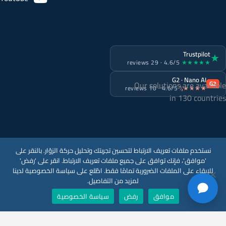
Trustpilot
★
4.6/5 · 29 reviews
★★★★★
G2 · Nano AI
Our solutions are available
G2
4.6/5 · 10 reviews
★★★★½
in 130 countries
نستخدم ملفات تعريف الارتباط لتحسين تجربتك وتحليل حركة الزوّار. بالنقر على
'موافق'، فإنك توافق على جميع ملفات تعريف الارتباط. انقر على 'رفض'
للإبقاء على الملفات الضرورية تمامًا فقط. اطّلع على سياسة الخصوصية لدينا
سياسة الخصوصية
لمزيد من التفاصيل.
سياسة أمن المعلومات
موافق
رفض
سياسة الخصوصية
© Copyright 2026
V-Count
. جميع الحقوق محفوظة.