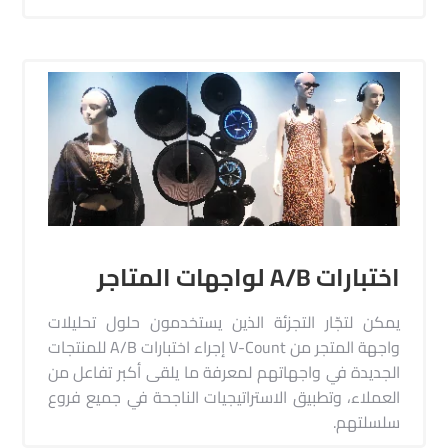
اختبارات A/B لواجهات المتاجر
يمكن لتجّار التجزئة الذين يستخدمون حلول تحليلات
واجهة المتجر من V-Count إجراء اختبارات A/B للمنتجات
الجديدة في واجهاتهم لمعرفة ما يلقى أكبر تفاعل من
العملاء، وتطبيق الاستراتيجيات الناجحة في جميع فروع
سلسلتهم.