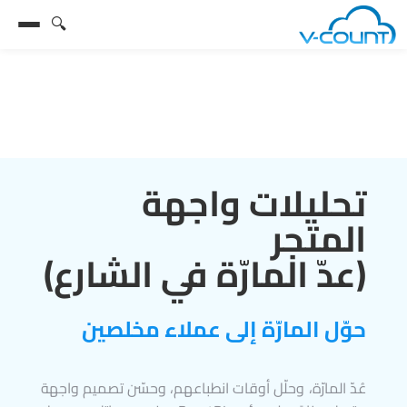
🔍
تحليلات واجهة
المتجر
(عدّ المارّة في الشارع)
حوّل المارّة إلى عملاء مخلصين
عُدّ المارّة، وحلّل أوقات انطباعهم، وحسّن تصميم واجهة