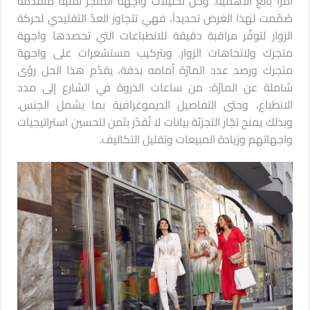
أمراً بالغ الأهمية. وحل تحليلات واجهة المتجر تقنية متقدّمة
صُمّمت لهذا الغرض تحديداً، فهي تتجاوز العدّ التقليدي لحركة
الزوار لتوفّر مراقبة دقيقة للانطباعات التي تحصدها واجهة
متجرك ولاتجاهات الزوار. وبتركيب مستشعرات على واجهة
متجرك ورصد عدد المارّة أمامه بدقة، يقدّم هذا الحل رؤى
شاملة عن المارّة: من ساعات الذروة في الشارع إلى مدد
الانطباع، وحتى التفاصيل الديموغرافية بما يشمل الجنس.
وبذلك يمنح تجّار التجزئة بيانات لا تُقدّر بثمن لتحسين استراتيجيات
واجهاتهم وزيادة المبيعات وتقليل التكاليف.