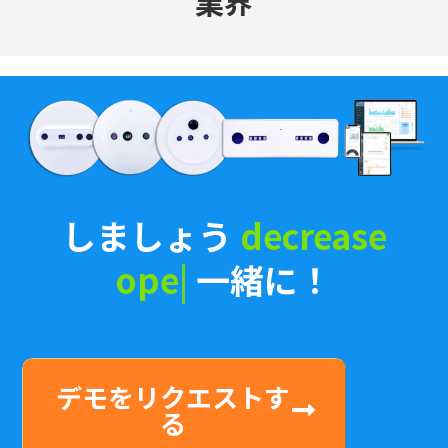
業界
しましょう
increa
|
一緒
に！
デモをリクエストす
る