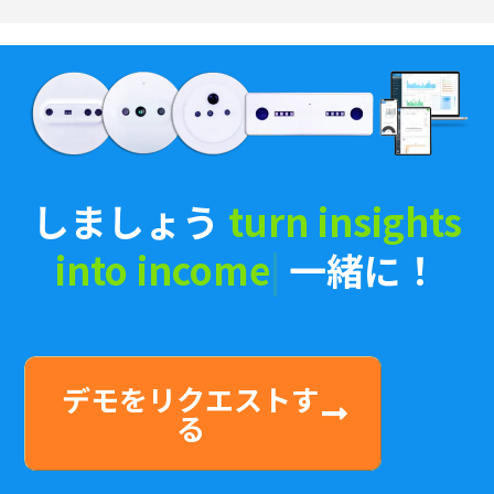
しましょう
turn ins
|
一緒
に！
デモをリクエストす
る