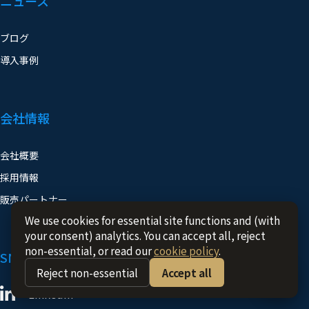
ブログ
導入事例
会社情報
会社概要
採用情報
販売パートナー
We use cookies for essential site functions and (with
SNS
your consent) analytics. You can accept all, reject
non-essential, or read our
cookie policy
.
LinkedIn
Reject non-essential
Accept all
X