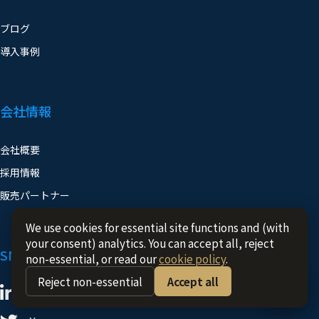
導入事例
会社情報
会社概要
採用情報
販売パートナー
SNS
We use cookies for essential site functions and (with
your consent) analytics. You can accept all, reject
non-essential, or read our
cookie policy
.
LinkedIn
Reject non-essential
Accept all
X
Instagram