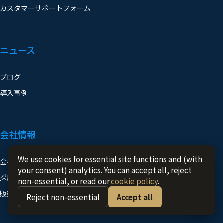
ニュース
ブログ
導入事例
会社情報
会社概要
採用情報
We use cookies for essential site functions and (with
your consent) analytics. You can accept all, reject
販売パートナー
non-essential, or read our
cookie policy
.
Reject non-essential
Accept all
SNS