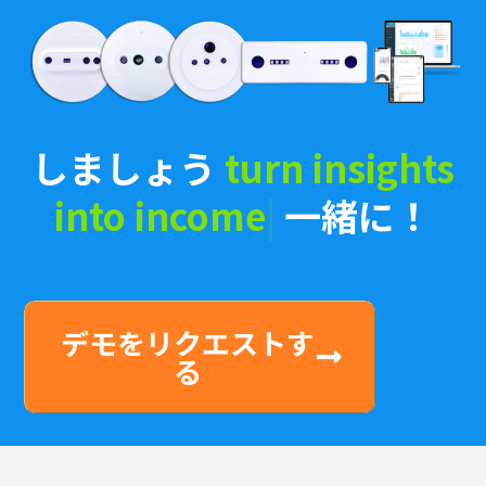
しましょう
i
|
一緒に！
デモをリクエストす
る
なぜ V-Count