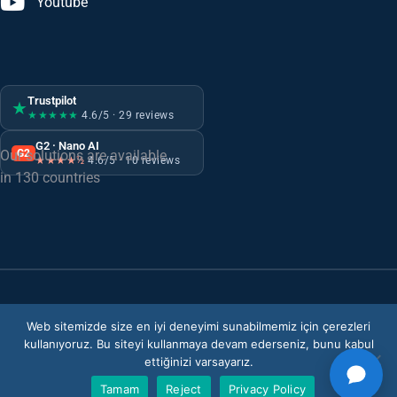
Youtube
Trustpilot
★
★★★★★
4.6/5 · 29 reviews
G2 · Nano AI
G2
Our solutions are available
★★★★½
4.6/5 · 10 reviews
in 130 countries
Gizlilik Politikası
Web sitemizde size en iyi deneyimi sunabilmemiz için çerezleri
BGYS Politikası
kullanıyoruz. Bu siteyi kullanmaya devam ederseniz, bunu kabul
ettiğinizi varsayarız.
© Copyright 2026
V-Count
. Tüm hakları saklıdır.
Tamam
Reject
Privacy Policy