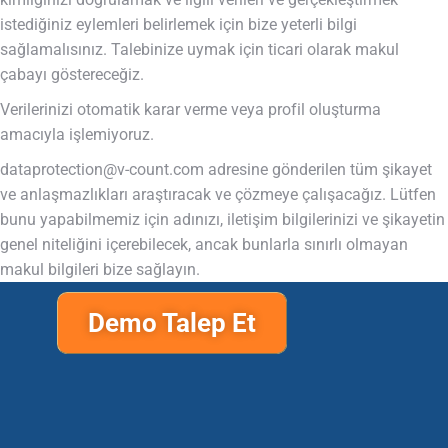
istediğiniz eylemleri belirlemek için bize yeterli bilgi
sağlamalısınız. Talebinize uymak için ticari olarak makul
çabayı göstereceğiz.
Verilerinizi otomatik karar verme veya profil oluşturma
amacıyla işlemiyoruz.
dataprotection@v-count.com
adresine gönderilen tüm şikayet
ve anlaşmazlıkları araştıracak ve çözmeye çalışacağız. Lütfen
bunu yapabilmemiz için adınızı, iletişim bilgilerinizi ve şikayetin
genel niteliğini içerebilecek, ancak bunlarla sınırlı olmayan
makul bilgileri bize sağlayın.
Demo Talep Et