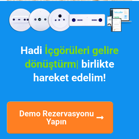
Hadi
İçgörüleri gelire
dönüştürmek için
|
birlikte
hareket edelim!
Demo Rezervasyonu
Yapın