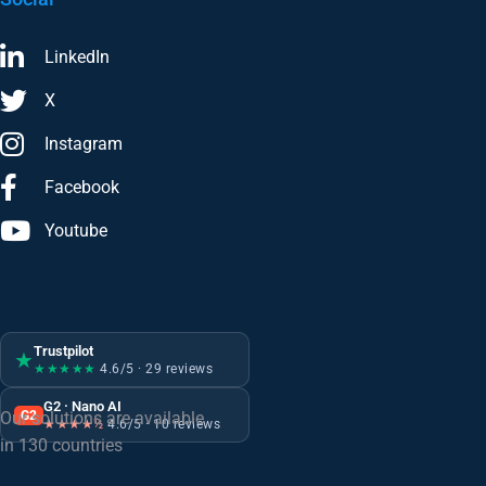
LinkedIn
X
Instagram
Facebook
Youtube
Trustpilot
★
★★★★★
4.6/5 · 29 reviews
G2 · Nano AI
G2
Our solutions are available
★★★★½
4.6/5 · 10 reviews
in 130 countries