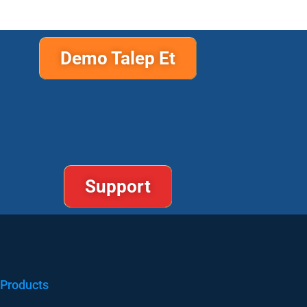
Demo Talep Et
Support
Products