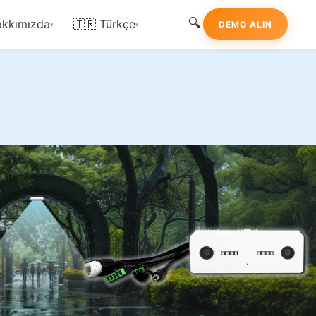
🔍
kkımızda
🇹🇷 Türkçe
DEMO ALIN
▾
▾