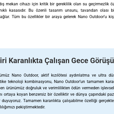
ış mekan cihazı için kritik bir gereklilik olan su geçirmezlik öze
klı kasasıdır. Bu özenli tasarım unsuru, tavandan olası bir
ağlar. Tüm bu özellikler bir araya gelerek Nano Outdoor’u ki
firi Karanlıkta Çalışan Gece Görüş
ümüz Nano Outdoor, aktif kızılötesi aydınlatma ve ultra düş
stike teknoloji kombinasyonu, Nano Outdoor’un tamamen karanl
en ürünümüz doğruluk ve verimlilikten ödün vermeden işlevselli
ını ortaya koyan benzersiz bir özelliktir ve dünya çapındaki 
r duyuyoruz. Tamamen karanlıkta çalışabilme özelliği gerçekten
lılığımızı pekiştirmektedir.