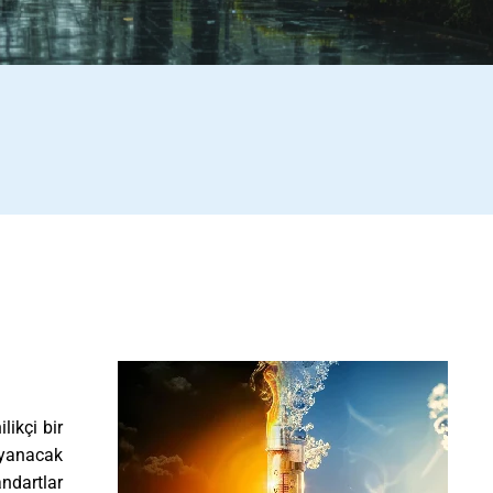
likçi bir
dayanacak
ndartlar