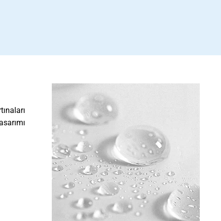
tınaları
tasarımı