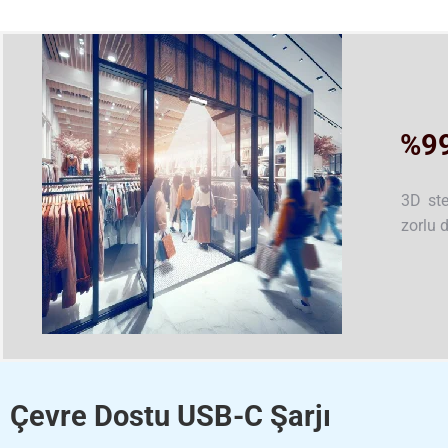
%99
3D ste
zorlu 
Çevre Dostu USB-C Şarjı