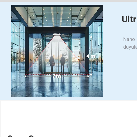
Ult
Nano O
duyula