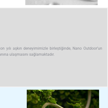
on yılı aşkın deneyimimizle birleştiğinde, Nano Outdoor’un
ranına ulaşmasını sağlamaktadır.