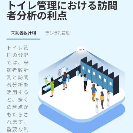
トイレ管理における訪問
者分析の利点
来訪者数計測
待ち行列管理
トイレ管
理の分野
では、来
訪者数計
測と訪問
者分析を
活用する
と、多く
の利点が
もたらさ
れます。
重要な利