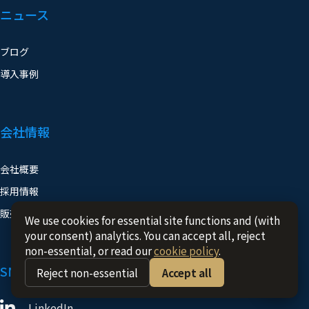
ブログ
導入事例
会社情報
会社概要
採用情報
販売パートナー
We use cookies for essential site functions and (with
your consent) analytics. You can accept all, reject
SNS
non-essential, or read our
cookie policy
.
Reject non-essential
Accept all
LinkedIn
X