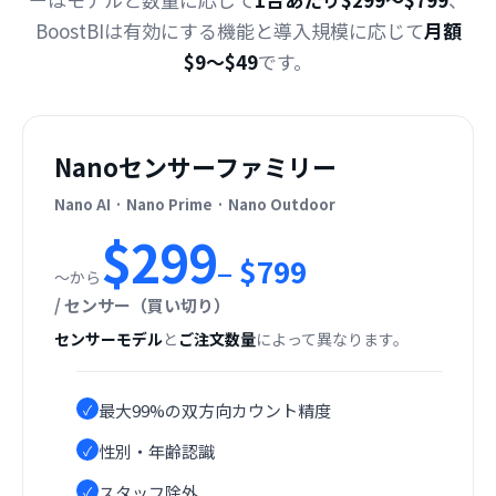
BoostBIは有効にする機能と導入規模に応じて
月額
$9〜$49
です。
Nanoセンサーファミリー
Nano AI · Nano Prime · Nano Outdoor
$299
– $799
〜から
/ センサー（買い切り）
センサーモデル
と
ご注文数量
によって異なります。
最大99%の双方向カウント精度
✓
性別・年齢認識
✓
スタッフ除外
✓