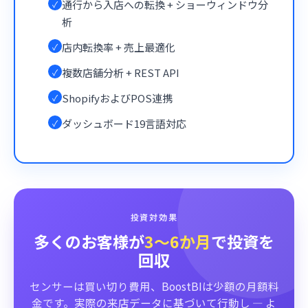
通行から入店への転換 + ショーウィンドウ分
✓
析
店内転換率 + 売上最適化
✓
複数店舗分析 + REST API
✓
ShopifyおよびPOS連携
✓
ダッシュボード19言語対応
✓
投資対効果
多くのお客様が
3〜6か月
で投資を
回収
センサーは買い切り費用、BoostBIは少額の月額料
金です。実際の来店データに基づいて行動し — よ