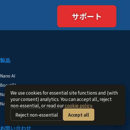
サポート
製品
Nano AI
BoostBI
Nano Prime
Nano Outdoor
We use cookies for essential site functions and (with
your consent) analytics. You can accept all, reject
non-essential, or read our
cookie policy
.
お問い合わせ
Reject non-essential
Accept all