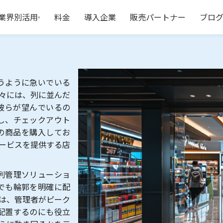
業界別活用
料金
導入企業
販売パートナー
ブロ
▾
うように急いでいる
々には、列に並んだ
彼らが望んでいるの
し、チェックアウト
の商品を購入してお
ービスを提供する店
列管理ソリューショ
でも輪郭を明確に配
は、管理者がピーク
配置するのにも役立