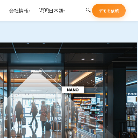
🔍
グ
会社情報
🇯🇵日本語
デモを依頼
▾
▾