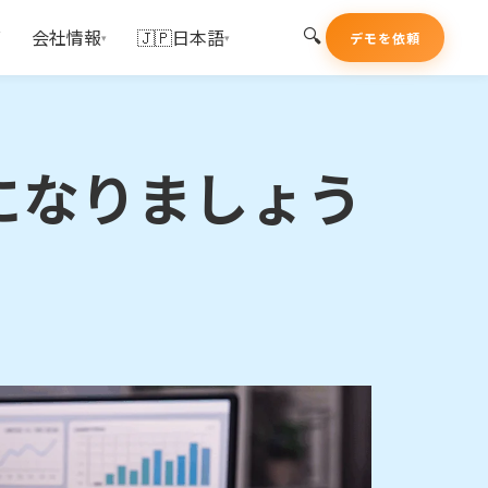
🔍
グ
会社情報
🇯🇵日本語
デモを依頼
▾
▾
ーになりましょう
ーになりましょう