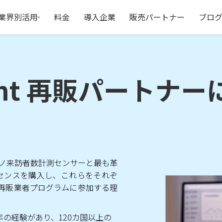
業界別活用
料金
導入企業
販売パートナー
ブロ
▾
ount 再販パートナ
ount 再販パートナ
ノ来訪者数計測センサーと最も革
ライセンスを購入し、これらをそれぞ
再販業者プログラムに参加する理
0 年の経験があり、120カ国以上の