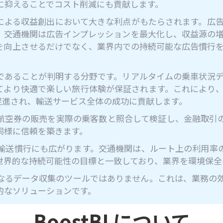
に抑えることでコスト削減にも貢献します。
による収益創出において大きな利点がもたらされます。広
、交通機関は広告インプレッションを最大化し、収益源の
を向上させるだけでなく、業界内での持続可能な広告慣行
であることが判明する分野です。リアルタイムの乗車状況
てより快適で楽しい旅行体験が保証されます。これにより
促進され、輸送サービス全体の成功に貢献します。
航空券の販売を実際の乗客数と照合して検証し、金融取引
同様に信頼を築きます。
輸送慣行にも広がります。交通機関は、ルート上の利用率
世界的な持続可能性の目標と一致しており、業界を環境保全
なるデータ収集のツールではありません。これは、業務の
的なソリューションです。
BoostBI について