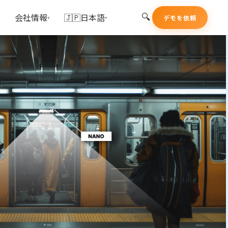
🔍
グ
会社情報
🇯🇵日本語
デモを依頼
▾
▾