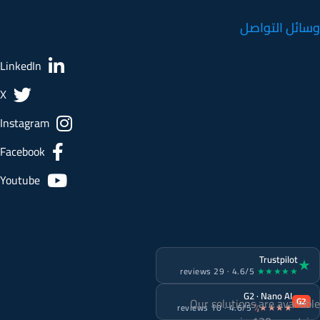
LinkedIn
X
Instagram
Facebook
Youtube
Trustpilot
★
4.6/5 · 29 reviews
★★★★★
G2 · Nano AI
Our solutions are available
G2
4.6/5 · 10 reviews
★★★★½
in 130 countries