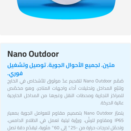
Nano Outdoor
متين. لجميع الأحوال الجوية. توصيل وتشغيل
فوري.
صُمّم Nano Outdoor لتقديم عدّ موثوق للأشخاص في الخارج
وتتبّع المداخل وتحليلات أداء واجهات المتاجر، وهو مخصّص
للمراكز التجارية ومحطات النقل وغيرها من المداخل الخارجية
عالية الحركة.
يتميّز Nano Outdoor بتصميم مقاوم للعوامل الجوية بمعيار
IP65 ومقاوم للرشّ، ورؤية ليلية تعمل في الظلام الدامس،
وتحمّل لدرجات حرارة من -25° إلى 60° مئوية، ليقدّم دقة تصل