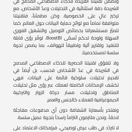
تركيز عالٍ على الخصوصية. وكن مطمئناً، فتقنيتنا
متوافقة تماماً مع لوائح حماية البيانات حول العالم. كما
تتميّز مستشعراتنا بخصائص التوصيل والتشغيل الفوري
السهلة ولوحة تحكم تُسمّى BoostBI، توفّر رؤى قابلة
للتنفيذ وتقارير آلية وتطبيقاً للهواتف، بما يضمن تجربة
سلسة لمستخدمينا.
ولا تتفوّق تقنيتنا الحصرية للذكاء الاصطناعي المدمج
في الشريحة في عدّ الأشخاص فحسب، بل أيضاً في
تقديم تحليلات سلوكية قائمة على البيانات. فهي
تكشف الإمكانات الكاملة لعملك عبر رؤى مثل تحليلات
المناطق وتحليلات مسار حركة الزوار والتركيبة
الديموغرافية للعملاء كالجنس والعمر.
ونفتخر بأسعارنا الشفافة دون أي مدفوعات مفاجئة
لاحقاً، ونحن ملتزمون التزاماً راسخاً بتجربة عميل سلسة.
لا تتردّد في طلب عرض توضيحي، فبإمكانك الاعتماد على
V-Count في تحليلات الأشخاص!