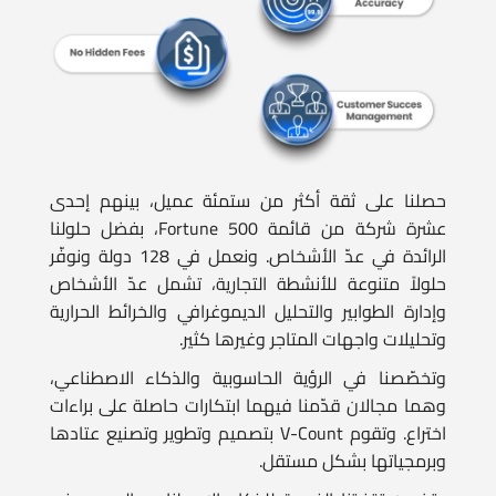
حصلنا على ثقة أكثر من ستمئة عميل، بينهم إحدى
عشرة شركة من قائمة Fortune 500، بفضل حلولنا
الرائدة في عدّ الأشخاص. ونعمل في 128 دولة ونوفّر
حلولاً متنوعة للأنشطة التجارية، تشمل عدّ الأشخاص
وإدارة الطوابير والتحليل الديموغرافي والخرائط الحرارية
وتحليلات واجهات المتاجر وغيرها كثير.
وتخصّصنا في الرؤية الحاسوبية والذكاء الاصطناعي،
وهما مجالان قدّمنا فيهما ابتكارات حاصلة على براءات
اختراع. وتقوم V-Count بتصميم وتطوير وتصنيع عتادها
وبرمجياتها بشكل مستقل.
وتضمن تقنيتنا الفريدة للذكاء الاصطناعي المدمج في
الشريحة دقة استثنائية في التحليلات وعدّ الأشخاص، مع