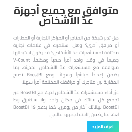
متوافق مع جميع أجهزة
عدّ الأشخاص
هل تدير شبكة من المتاجر أو المراكز التجارية أو المطارات
أو مرافق أخرى؟ وهل استثمرت في علامات تجارية
مختلفة لمستشعرات عدّ الأشخاص؟ قد يكون استبدالها
جميعاً في وقت واحد أمراً صعباً ومكلفاً. V-Count
متوافقة مع مستشعرات عدّ الأشخاص الحديثة، بما
يضمن إعداداً مباشراً وسهلاً. ومع BoostBI تصبح
المقارنة بين متاجرك أو مرافقك المختلفة أمراً سهلاً.
عزّز أداء مستشعرات عدّ الأشخاص لديك مع BoostBI عبر
تجميع كل بياناتك في مكان واحد. ولا يستغرق ربط
BoostBI ببياناتك أكثر من يومين. كما يدعم BoostBI 19
لغة، بما يضمن إتاحته لجمهور عالمي
اعرف المزيد