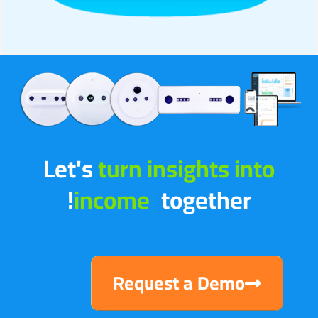
Let's
tur
|
together!
Request a Demo