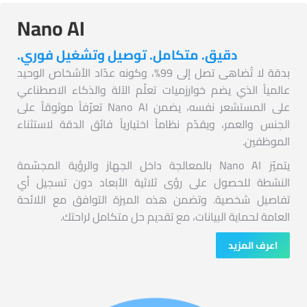
Nano AI
دقيق. متكامل. توصيل وتشغيل فوري.
بدقة لا تُضاهى تصل إلى 99%، وكونه عدّاد الأشخاص الوحيد
عالمياً الذي يضم خوارزميات تعلّم الآلة والذكاء الاصطناعي
على المستشعر نفسه، يضمن Nano AI تعرّفاً موثوقاً على
الجنس والعمر، ويقدّم نظاماً اختيارياً فائق الدقة لاستثناء
الموظفين.
يتميّز Nano AI بالمعالجة داخل الجهاز والرؤية المجسّمة
النشطة للحصول على رؤى ثلاثية الأبعاد دون تسجيل أي
تفاصيل شخصية. وتضمن هذه الميزة التوافق مع اللائحة
العامة لحماية البيانات، مع تقديم حل متكامل لراحتك.
اعرف المزيد