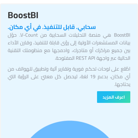
BoostBI
سحابي. قابل للتنفيذ. في أي مكان.
BoostBI هي منصة التحليلات السحابية من V-Count. حوّل
بيانات المستشعرات الأولية إلى رؤى قابلة للتنفيذ، وقارن الأداء
بين جميع مراكزك أو متاجرك، وادمجها مع منظومتك التقنية
الحالية عبر واجهة REST API المفتوحة.
اطّلع على لوحات تحكم فورية وتقارير آلية وتطبيق للهواتف من
أي مكان، بدعم 19 لغة، ليحصل كل معنيّ على الرؤية التي
يحتاجها.
اعرف المزيد