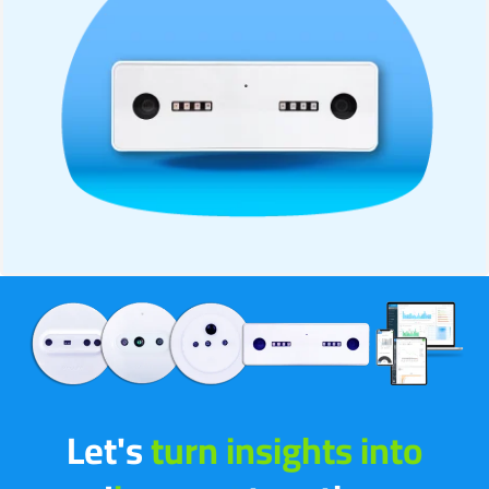
Let's
tur
|
together!