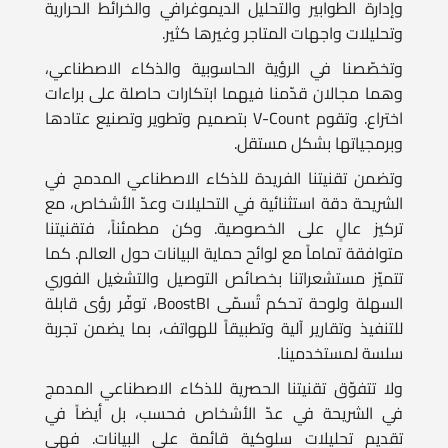
وتخصّصنا في الرؤية الحاسوبية والذكاء الاصطناعي،
وهما مجالان قدّمنا فيهما ابتكارات حاصلة على براءات
اختراع. وتقوم V-Count بتصميم وتطوير وتصنيع عتادها
وبرمجياتها بشكل مستقل.
وتضمن تقنيتنا الفريدة للذكاء الاصطناعي المدمج في
الشريحة دقة استثنائية في التحليلات وعدّ الأشخاص، مع
تركيز عالٍ على الخصوصية. وكن مطمئناً، فتقنيتنا
متوافقة تماماً مع لوائح حماية البيانات حول العالم. كما
تتميّز مستشعراتنا بخصائص التوصيل والتشغيل الفوري
السهلة ولوحة تحكم تُسمّى BoostBI، توفّر رؤى قابلة
للتنفيذ وتقارير آلية وتطبيقاً للهواتف، بما يضمن تجربة
سلسة لمستخدمينا.
ولا تتفوّق تقنيتنا الحصرية للذكاء الاصطناعي المدمج
في الشريحة في عدّ الأشخاص فحسب، بل أيضاً في
تقديم تحليلات سلوكية قائمة على البيانات. فهي
تكشف الإمكانات الكاملة لعملك عبر رؤى مثل تحليلات
المناطق وتحليلات مسار حركة الزوار والتركيبة