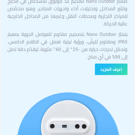
صُمّم Nano Outdoor لتقديم عدّ موثوق للأشخاص في الخارج
وتتبّع المداخل وتحليلات أداء واجهات المتاجر، وهو مخصّص
للمراكز التجارية ومحطات النقل وغيرها من المداخل الخارجية
عالية الحركة.
يتميّز Nano Outdoor بتصميم مقاوم للعوامل الجوية بمعيار
IP65 ومقاوم للرشّ، ورؤية ليلية تعمل في الظلام الدامس،
وتحمّل لدرجات حرارة من -25° إلى 60° مئوية، ليقدّم دقة تصل
إلى 99% في أي مناخ.
اعرف المزيد