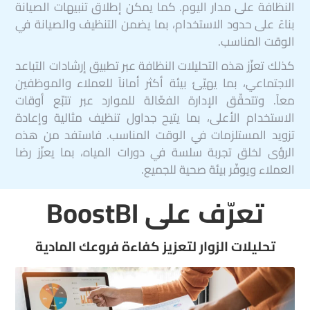
النظافة على مدار اليوم. كما يمكن إطلاق تنبيهات الصيانة
بناءً على حدود الاستخدام، بما يضمن التنظيف والصيانة في
الوقت المناسب.
كذلك تعزّز هذه التحليلات النظافة عبر تطبيق إرشادات التباعد
الاجتماعي، بما يهيّئ بيئة أكثر أماناً للعملاء والموظفين
معاً. وتتحقّق الإدارة الفعّالة للموارد عبر تتبّع أوقات
الاستخدام الأعلى، بما يتيح جداول تنظيف مثالية وإعادة
تزويد المستلزمات في الوقت المناسب. فاستفد من هذه
الرؤى لخلق تجربة سلسة في دورات المياه، بما يعزّز رضا
العملاء ويوفّر بيئة صحية للجميع.
تعرّف على BoostBI
تحليلات الزوار لتعزيز كفاءة فروعك المادية