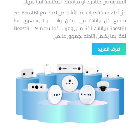
المقارنة بين متاجرك أو مرافقك المختلفة أمراً سهلاً.
عزّز أداء مستشعرات عدّ الأشخاص لديك مع BoostBI عبر
تجميع كل بياناتك في مكان واحد. ولا يستغرق ربط
BoostBI ببياناتك أكثر من يومين. كما يدعم BoostBI 19
لغة، بما يضمن إتاحته لجمهور عالمي
اعرف المزيد