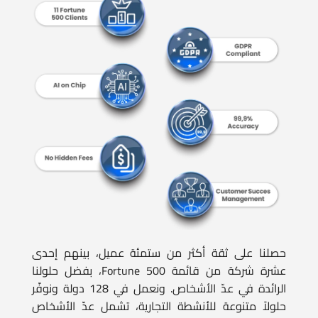
حصلنا على ثقة أكثر من ستمئة عميل، بينهم إحدى
عشرة شركة من قائمة Fortune 500، بفضل حلولنا
الرائدة في عدّ الأشخاص. ونعمل في 128 دولة ونوفّر
حلولاً متنوعة للأنشطة التجارية، تشمل عدّ الأشخاص
وإدارة الطوابير والتحليل الديموغرافي والخرائط الحرارية
وتحليلات واجهات المتاجر وغيرها كثير.