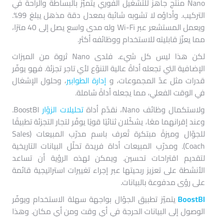
Nano منتج جاهز للتشغيل الفوري يتميّز بالبساطة والراحة في
التركيب. وأداؤه لا تشوبه شائبة بمعدل دقة مذهل يبلغ 99%.
ويعمل المستشعر عبر Wi-Fi وله مدى واسع يصل إلى 40 مترًا،
مما يعزّز قابليته للاستخدام ووظائفه أكثر.
لكن هذا ليس كل شيء. فلدى Nano ثروة من الميزات
الإضافية التي تجعله أداةً عالية التنوّع لأي تاجر تجزئة. فهو يوفّر
قدرات مثل عدّ المجموعات، و
إدارة الطوابير
، وحلول الإشغال
في الوقت الفعلي، مما يجعله أداةً شاملة.
ولاستكمال وظائف Nano، نقدّم أداة
تحليلات الزوّار
BoostBI.
وعند إقرانهما معًا، يشكّلان ثنائيًا قويًا يوفّر لتجار التجزئة تطبيقًا
للجوّال وميزةً مبتكرة تُعرف باسم مدرّب المبيعات (Sales
Coach). ومدرّب المبيعات أداة فريدة تحلّل البيانات التاريخية
لتقديم اقتراحات تحسين. ويمكن لهذه الرؤية أن تساعد
الأنشطة على تعزيز ربحيتها عبر إجراء تغييرات استراتيجية قائمة
على رؤى مدفوعة بالبيانات.
BoostBI
يتميّز تطبيق الجوّال بواجهة سهلة الاستخدام ويوفّر
الوصول إلى البيانات الحرجة في أي وقت ومن أي مكان. وهذا