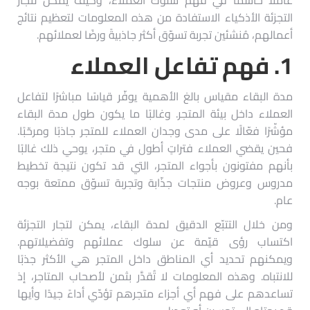
التجزئة الأذكياء الاستفادة من هذه المعلومات لتعظيم نتائج
أعمالهم، مُنشئين تجربة تسوّق أكثر جاذبيةً ورضًا لعملائهم.
1.
فهم تفاعل العملاء
مدة البقاء مقياس بالغ الأهمية يوفّر قياسًا مباشرًا لتفاعل
العملاء داخل بيئة المتجر. وغالبًا ما يكون طول مدة البقاء
مؤشّرًا فعّالًا على مدى وجدان العملاء للمتجر جاذبًا ومرحّبًا.
فحين يقضي العملاء فتراتٍ أطول في متجر، يوحي ذلك غالبًا
بأنهم مفتونون بأجواء المتجر، التي قد تكون نتيجة تخطيط
مدروس وعروض منتجات جذّابة وتجربة تسوّق ممتعة بوجه
عام.
ومن خلال التتبّع الدقيق لمدة البقاء، يمكن لتجار التجزئة
اكتساب رؤى قيّمة عن سلوك عملائهم وتفضيلاتهم.
ويمكنهم تحديد أي المناطق داخل المتجر هي الأكثر جذبًا
للانتباه. وهذه المعلومات لا تُقدَّر بثمن لأصحاب المتاجر، إذ
تساعدهم على فهم أي أجزاء متجرهم تؤدّي أداءً جيدًا وأيها