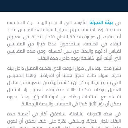
في
بيئة التجزئة
الشرسة التي لا ترحم اليوم، حيث المنافسة
محتدمة، يُعدّ اكتساب فهم عميق لسلوك العملاء ليس مجرّد
أمر مفيد، بل ضرورة مطلقة للنجاح. فتجار التجزئة، في سعيهم
للبقاء في الطليعة، يستخدمون عددًا كبيرًا من المقاييس
لقياس أدائهم والبحث عن سبل تحسينه. ومن هذه المقاييس
التي أثبتت أنها كاشفة بوجه خاص: مدة البقاء.
تشير مدة البقاء إلى طول الوقت الذي يقضيه العميل داخل بيئة
تجزئة، سواء كانت متجرًا فعليًا أو افتراضيًا. وهذا المقياس
الذي يبدو بسيطًا يمكن أن يكشف ثروةً من المعرفة عن تفاعل
العميل ورضاه. فكلما طالت مدة بقاء العميل، زاد احتمال
تفاعله مع المنتجات ورضاه عن تجربة التسوّق. وهذا بدوره
يمكن أن يؤثّر تأثيرًا كبيرًا في المبيعات والربحية الإجمالية.
في هذه التدوينة الشاملة، سنتعمّق أكثر في أهمية مدة
البقاء لتجار التجزئة. وسنلقي نظرة على كيف يمكن أن تكون
عاملًا حاسمًا في فهم سلوك العملاء، وكيف يمكن لتجار