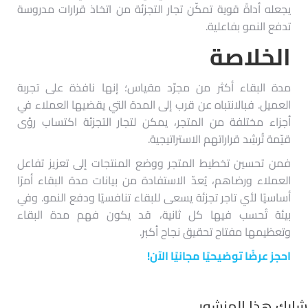
يجعله أداةً قوية تمكّن تجار التجزئة من اتخاذ قرارات مدروسة
تدفع النمو بفاعلية.
الخلاصة
مدة البقاء أكثر من مجرّد مقياس؛ إنها نافذة على تجربة
العميل. فبالانتباه عن قرب إلى المدة التي يقضيها العملاء في
أجزاء مختلفة من المتجر، يمكن لتجار التجزئة اكتساب رؤى
قيّمة تُرشِد قراراتهم الاستراتيجية.
فمن تحسين تخطيط المتجر ووضع المنتجات إلى تعزيز تفاعل
العملاء ورضاهم، يُعدّ الاستفادة من بيانات مدة البقاء أمرًا
أساسيًا لأي تاجر تجزئة يسعى للبقاء تنافسيًا ودفع النمو. وفي
بيئة تُحسب فيها كل ثانية، قد يكون فهم مدة البقاء
وتعظيمها مفتاح تحقيق نجاح أكبر.
احجز عرضًا توضيحيًا مجانيًا الآن!
شارك هذا المنشور