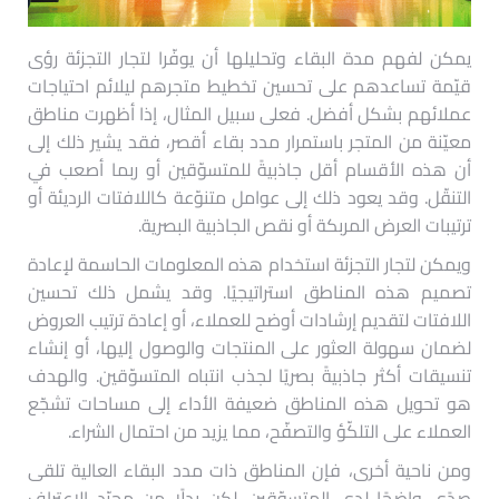
يمكن لفهم مدة البقاء وتحليلها أن يوفّرا لتجار التجزئة رؤى
قيّمة تساعدهم على تحسين تخطيط متجرهم ليلائم احتياجات
عملائهم بشكل أفضل. فعلى سبيل المثال، إذا أظهرت مناطق
معيّنة من المتجر باستمرار مدد بقاء أقصر، فقد يشير ذلك إلى
أن هذه الأقسام أقل جاذبيةً للمتسوّقين أو ربما أصعب في
التنقّل. وقد يعود ذلك إلى عوامل متنوّعة كاللافتات الرديئة أو
ترتيبات العرض المربكة أو نقص الجاذبية البصرية.
ويمكن لتجار التجزئة استخدام هذه المعلومات الحاسمة لإعادة
تصميم هذه المناطق استراتيجيًا. وقد يشمل ذلك تحسين
اللافتات لتقديم إرشادات أوضح للعملاء، أو إعادة ترتيب العروض
لضمان سهولة العثور على المنتجات والوصول إليها، أو إنشاء
تنسيقات أكثر جاذبيةً بصريًا لجذب انتباه المتسوّقين. والهدف
هو تحويل هذه المناطق ضعيفة الأداء إلى مساحات تشجّع
العملاء على التلكّؤ والتصفّح، مما يزيد من احتمال الشراء.
ومن ناحية أخرى، فإن المناطق ذات مدد البقاء العالية تلقى
صدًى واضحًا لدى المتسوّقين. لكن بدلًا من مجرّد الاعتراف