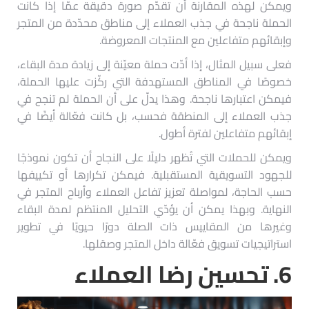
ويمكن لهذه المقارنة أن تقدّم صورة دقيقة عمّا إذا كانت
الحملة ناجحة في جذب العملاء إلى مناطق محدّدة من المتجر
وإبقائهم متفاعلين مع المنتجات المعروضة.
فعلى سبيل المثال، إذا أدّت حملة معيّنة إلى زيادة مدة البقاء،
خصوصًا في المناطق المستهدفة التي ركّزت عليها الحملة،
فيمكن اعتبارها ناجحة. وهذا يدلّ على أن الحملة لم تنجح في
جذب العملاء إلى المنطقة فحسب، بل كانت فعّالة أيضًا في
إبقائهم متفاعلين لفترة أطول.
ويمكن للحملات التي تُظهر دليلًا على النجاح أن تكون نموذجًا
للجهود التسويقية المستقبلية. فيمكن تكرارها أو تكييفها
حسب الحاجة، لمواصلة تعزيز تفاعل العملاء وأرباح المتجر في
النهاية. وبهذا يمكن أن يؤدّي التحليل المنتظم لمدة البقاء
وغيرها من المقاييس ذات الصلة دورًا حيويًا في تطوير
استراتيجيات تسويق فعّالة داخل المتجر وصقلها.
6.
تحسين رضا العملاء