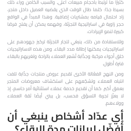
كثيرًا ما ترتبط بأحجام مبيعات أعلى. والسبب الكامن وراء ذلك
بسيط جدًا: كلما طال الوقت الذي يقضيه العميل داخل متجر،
زاد احتمال قيامه بمشتريات إضافية. وهذا المبدأ في الواقع
حجر زاوية في استراتيجية التجزئة، وفهمه يمكن أن يفتح فرصًا
كبيرة لنمو الإيرادات.
وللاستفادة من ذلك، ينبغي لتجار التجزئة تركيز جهودهم على
استراتيجيات يمكنها إطالة مدد البقاء. ومن هذه الاستراتيجيات
خلق أجواء مرحّبة وجذّابة تُشعِر العملاء بالراحة وتغريهم بالبقاء
فترة أطول.
ومن النهج الفعّالة الأخرى تقديم عروض منتجات جذّابة تلفت
انتباه العملاء وتشجّعهم على استكشاف معروضات المتجر
بعمق أكبر. كما أن تقديم خدمة عملاء استثنائية أمر حاسم، إذ
لا يعزّز تجربة التسوّق فحسب، بل يبني أيضًا ثقة العملاء
وولاءهم.
أي
عدّاد أشخاص
ينبغي أن
أُفضّل لبيانات مدة البقاء؟