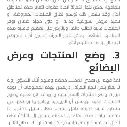
بنجاحها، يمكن لتجار التجزئة اتخاذ خطوات لتعزيز هذه المناطق
أكثر. وقد يشمل ذلك توسيع نطاق المنتجات المعروضة، أو
تنفيذ عروض تسويقية جذّابة، أو حتى مجرّد ضمان توفّر
المنتجات عالية الطلب دائمًا. وبالتركيز على تعظيم فاعلية هذه
المناطق الشائعة، يمكن لتجار التجزئة تحسين أداء متجرهم
الإجمالي ورضا عملائهم أكثر.
3.
وضع المنتجات وعرض
البضائع
يُعدّ فهم أين يقضي العملاء معظم وقتهم أثناء التسوّق رؤيةً
لا تُقدَّر بثمن لتجار التجزئة، إذ يمكن لهذه المعلومات أن توجّه
قرارات وضع المنتجات الاستراتيجية. والهدف هو تعظيم وضوح
المنتجات عالية الهامش أو الترويجية وجاذبيتها بوضعها في
مناطق عالية الحركة داخل المتجر. فعلى سبيل المثال، إذا
كشفت بيانات مدة البقاء أن العملاء يميلون إلى التلكّؤ لفترة
أطول في قسم الإلكترونيات، فيمكن استثمار ذلك لصالح التاجر.