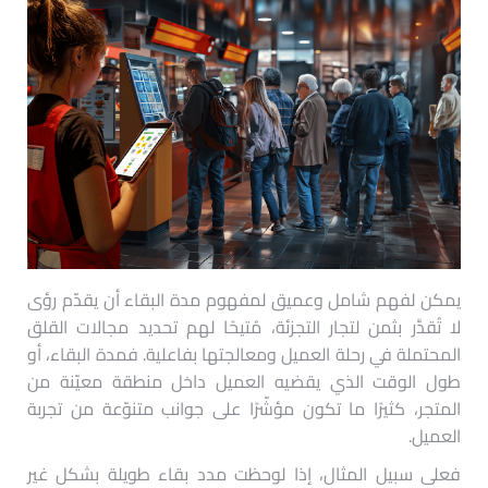
يمكن لفهم شامل وعميق لمفهوم مدة البقاء أن يقدّم رؤى
لا تُقدَّر بثمن لتجار التجزئة، مُتيحًا لهم تحديد مجالات القلق
المحتملة في رحلة العميل ومعالجتها بفاعلية. فمدة البقاء، أو
طول الوقت الذي يقضيه العميل داخل منطقة معيّنة من
المتجر، كثيرًا ما تكون مؤشّرًا على جوانب متنوّعة من تجربة
العميل.
فعلى سبيل المثال، إذا لوحظت مدد بقاء طويلة بشكل غير