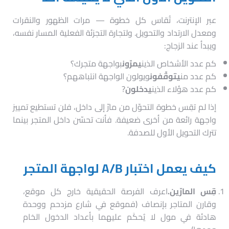
عبر الإنترنت، تُقاس كل خطوة — مرات الظهور والنقرات
ومعدل الارتداد والتحويل. ولتجارة التجزئة الفعلية المسار نفسه،
ويبدأ عند الزجاج:
كم عدد الأشخاص الذين
يمرّون
بواجهة متجرك؟
كم عدد من
يتوقّفون
ويولون الواجهة انتباههم؟
كم عدد هؤلاء الذين
يدخلون
?
إذا لم تقِس خطوة التحوّل من مارّ إلى داخل، فلن تستطيع تمييز
واجهة رائعة من أخرى ضعيفة. فأنت تحسّن داخل المتجر بينما
تترك التحويل الأول للصدفة.
كيف يعمل اختبار A/B لواجهة المتجر
قِس المارّين.
اعرف الفرصة الحقيقية خارج كل موقع،
وقارن المتاجر بإنصاف (فموقع في شارع مزدحم ووحدة
هادئة في مول لا يُحكَم عليهما بأعداد الدخول الخام