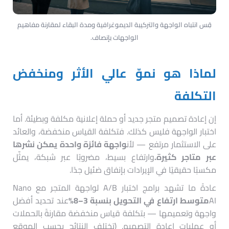
قِس انتباه الواجهة والتركيبة الديموغرافية ومدة البقاء لمقارنة مفاهيم
الواجهات بإنصاف.
لماذا هو نموّ عالي الأثر ومنخفض
التكلفة
إن إعادة تصميم متجر جديد أو حملة إعلانية مكلفة وبطيئة. أما
اختبار الواجهة فليس كذلك. فتكلفة القياس منخفضة، والعائد
على الاستثمار مرتفع — لأن
واجهة فائزة واحدة يمكن نشرها
عبر متاجر كثيرة.
وارتفاع بسيط، مضروبًا عبر شبكة، يمثّل
مكسبًا حقيقيًا في الإيرادات بإنفاق ضئيل جدًا.
عادةً ما تشهد برامج اختبار A/B لواجهة المتجر مع Nano
AI
متوسط ارتفاع في التحويل بنسبة 3–8%
عند تحديد أفضل
واجهة وتعميمها — بتكلفة قياس منخفضة مقارنةً بالحملات
أو عمليات إعادة التصميم. (تختلف النتائج بحسب الموقع