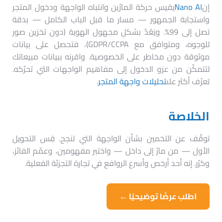
إن
Nano AI
يقيس حركة المارّين وانتباه الواجهة ودخول المتجر
واستجابة الجمهور — مسار ما قبل الباب الكامل — بدقة
تصل إلى 99%. ويَعُدّ بشكل مجهول الهوية (دون تخزين صور
للوجوه، ومتوافق مع GDPR/CCPA)، فتحصل على بيانات
موثوقة دون مخاطر على الخصوصية. واقرنه ببيانات مبيعاتك
لتتمكّن من عزو الدخول إلى مفاهيم الواجهات التي تحرّكه.
تعرّف أكثر على
تحليلات واجهة المتجر
.
الخلاصة
توقّف عن التخمين بشأن الواجهة التي تنجح. قِس التحويل
الأول — من مارّ إلى داخل — واختبر مفهومين، وعمّم الفائز،
وكرّر. إنه أحد أرخص وأسرع الروافع في تجارة التجزئة الفعلية.
اطلب عرضًا توضيحيًا ←