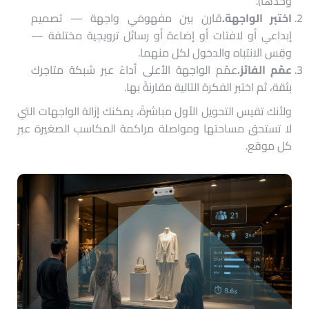
وحدها).
اختبر الواجهة.
قارن بين مفهومَي واجهة — تصميم
إبداعي أو لافتات أو إضاءة أو رسائل ترويجية مختلفة —
وقِس الانتباه والدخول لكل منهما.
عمّم الفائز.
عمّم الواجهة الأعلى أداءً عبر شبكة متاجرك
بثقة، ثم اختبر الفكرة التالية مقارنةً بها.
ولأنك تقيس التحويل الأول مباشرةً، يمكنك إزالة الواجهات التي
لا تستحق مساحتها ومواصلة مراكمة المكاسب الصغيرة عبر
كل موقع.