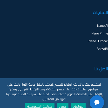
المنتجات
Nano AI
Nano Prime
Nano Outdoor
BoostBI
اتصل بنا
اطلب عرضًا توضيحيًا
نستخدم ملفات تعريف الارتباط لتحسين تجربتك وتحليل حركة الزوّار. بالنقر على
'موافق'، فإنك توافق على جميع ملفات تعريف الارتباط. انقر على 'رفض'
دعم العملاء
للإبقاء على الملفات الضرورية تمامًا فقط. اطّلع على سياسة الخصوصية لدينا
V-Count UK — HQ
لمزيد من التفاصيل.
Shoreditch Exchange, Senna Building
موافق
رفض
سياسة الخصوصية