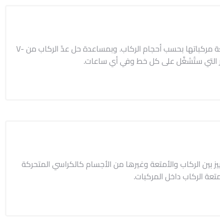
تتيح بيانات عدّ الركاب واتجاهاتها لشركات النقل العام تحسين أسطولها وسعة مركباتها بحسب أحجام الركاب. وبمساعدة حل عدّ الركاب من V-
يز بين الركاب والأمتعة وغيرها من الأجسام كالكراسي المتحركة
تعة الركاب داخل المركبات.