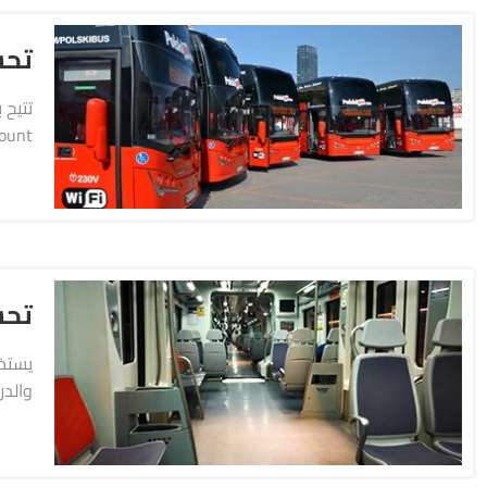
تحس
Count، تستطيع البلديات وشركات النقل تحديد عدد الحافلات أو عربات القطار التي ست
تحس
يستخد
والدر