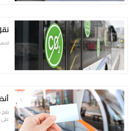
نقل
تحسين
أنظ
يتيح 
على ا