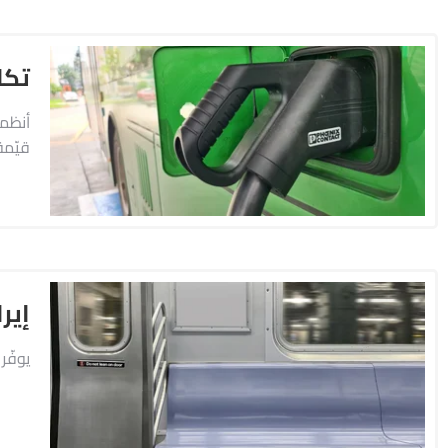
تكا
قيّمة
إير
يوفّر