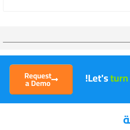
Request
Let's
turn 
a Demo
ة