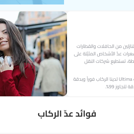
نازلين من الحافلات والقطارات
عرات عدّ الأشخاص المثبّتة على
حطة، تستطيع شركات النقل
وبفضل تقنيات الذكاء الاصطناعي وتعلّم الآلة، تكتشف مستشعرات Ultima لدينا الركاب فوراً وبدقة
تجاوز 99%.
فوائد عدّ الركاب