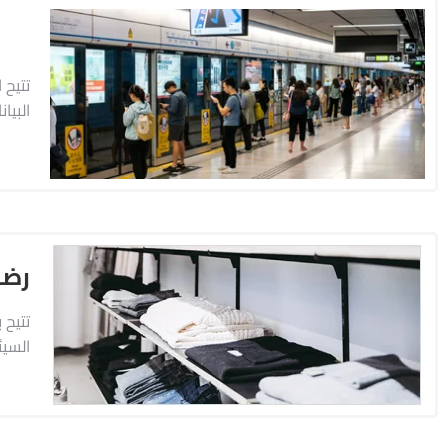
تتيح 
البيا
رضا
تتيح 
السيئ