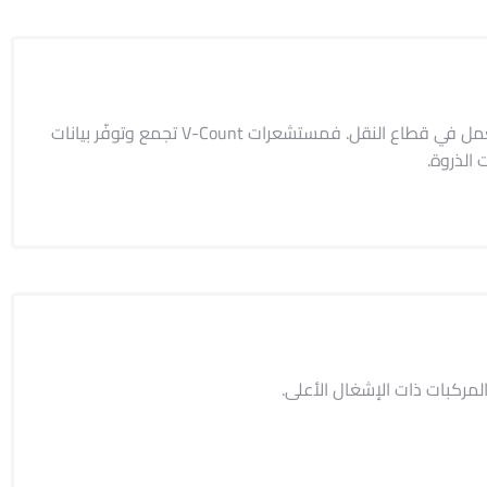
أنظمة عدّ الركاب دقيقة وتخفّض النفقات على كل المستويات لأي شركة تعمل في قطاع النقل. فمستشعرات V-Count تجمع وتوفّر بيانات
 الذروة.
المركبات ذات الإشغال الأعلى.