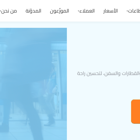
اعات
الأسعار
العملاء
الموزّعون
المدوّنة
من نحن
▾
▾
▾
القطارات والسفن، لتحسين راحة