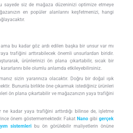
e bu sayede siz de mağaza düzeninizi optimize etmeye
ğazanızın en popüler alanlarını keşfetmenizi, hangi
ğlayacaktır.
 ama bu kadar göz ardı edilen başka bir unsur var mı
a trafiğini arttırabilecek önemli unsurlardan biridir.
turarak, ürünlerinizi ön plana çıkartabilir, sıcak bir
 kararlarını bile olumlu anlamda etkileyebilirsiniz.
manız sizin yararınıza olacaktır. Doğru bir doğal ışık
ktir. Bununla birlikte öne çıkarmak istediğiniz ürünleri
leri ön plana çıkartabilir ve mağazanızın yaya trafiğini
 ne kadar yaya trafiğini arttırdığı bilinse de, işletme
terince önem göstermemektedir. Fakat
Nano
gibi
gerçek
ayım sistemleri
bu ön görülebilir maliyetlerin önüne