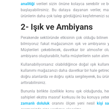
analitiği
verileri sizin önüne kolayca serebilir v
başlayabilirsiniz. Bu dataya dayanan veriler, ma
ürünlerin daha çok talep gördüğünü keşfetmenizi sa
2- Işık ve Ambiyans
Perakende sektöründe etkisinin çok olduğu bilinen
bilmiyoruz fakat mağazanızın ışık ve ambiyansı yay
Müşterileri çekebilecek, davetkar bir atmosfer oluş
ambiyans oluşturabilir, hatta müşterilerin satın alım
Kullanabiliyorsanız olabildiğince doğal ışık kullan
kullanımı mağazanızı daha davetkar bir hale getirece
doğru alanlarda ve doğru ışıkla sergileyerek, bu ürün
arttırabilirsiniz.
Bununla birlikte özellikle konu ışık olduğunda, her
sahipleri ekstra masraf korkusu ile bu konuya ye
zamanlı doluluk
oranını ölçen yeni nesil
kişi s