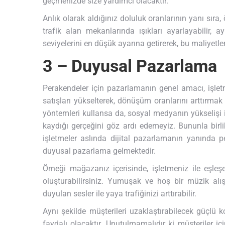
geçmenizde size yardımcı olacaktır.
Anlık olarak aldığınız doluluk oranlarının yanı sıra
trafik alan mekanlarında ışıkları ayarlayabilir, a
seviyelerini en düşük ayarına getirerek, bu maliyetler
3 – Duyusal Pazarlama
Perakendeler için pazarlamanın genel amacı, işletm
satışları yükselterek, dönüşüm oranlarını arttırmak 
yöntemleri kullansa da, sosyal medyanın yükselişi il
kaydığı gerçeğini göz ardı edemeyiz. Bununla birli
işletmeler aslında dijital pazarlamanın yanında p
duyusal pazarlama gelmektedir.
Örneği mağazanız içerisinde, işletmeniz ile eşleşe
oluşturabilirsiniz. Yumuşak ve hoş bir müzik alışv
duyulan sesler ile yaya trafiğinizi arttırabilir.
Aynı şekilde müşterileri uzaklaştırabilecek güçl
faydalı olacaktır. Unutulmamalıdır ki müşteriler i