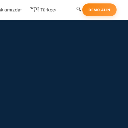
🔍
kkımızda
🇹🇷 Türkçe
DEMO ALIN
▾
▾