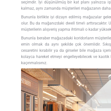
seçimdir. İyi düşünülmüş bir kat planı yalnızca iş
kalmaz, aynı zamanda müşterileri mağazanın daha f
Bununla birlikte iyi dizayn edilmiş mağazalar gel
olur. Bu da mağanızdaki dwell time’ı arttıracaktır.
müşterilerin alışveriş yapma ihtimali o kadar yüksekt
Bununla beraber mağazadaki koridorların müşterile
emin olmak da aynı şekilde çok önemlidir. Sıkı
cesaretini kırabilir ya da girseler bile mağaza içer
kolayca hareket etmeyi engelleyebilecek ve kaotik b
kaçınmalısınız.