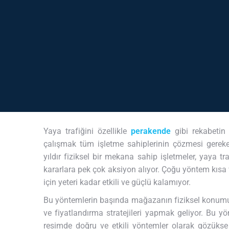
Yaya trafiğini özellikle
perakende
gibi rekabetin
çalışmak tüm işletme sahiplerinin çözmesi gereke
yıldır fiziksel bir mekana sahip işletmeler, yaya tra
kararlara pek çok aksiyon alıyor. Çoğu yöntem kısa 
için yeteri kadar etkili ve güçlü kalamıyor.
Bu yöntemlerin başında mağazanın fiziksel konumun
ve fiyatlandırma stratejileri yapmak geliyor. Bu y
resimde doğru ve etkili yöntemler olarak gözükse