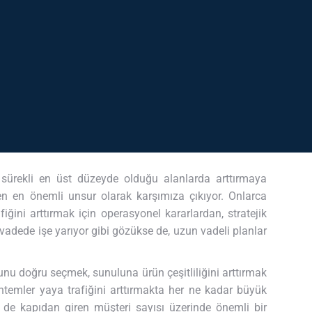
 sürekli en üst düzeyde olduğu alanlarda arttırmaya
n en önemli unsur olarak karşımıza çıkıyor. Onlarca
fiğini arttırmak için operasyonel kararlardan, stratejik
vadede işe yarıyor gibi gözükse de, uzun vadeli planlar
u doğru seçmek, sunuluna ürün çeşitliliğini arttırmak
öntemler yaya trafiğini arttırmakta her ne kadar büyük
 de kapıdan giren müşteri sayısı üzerinde önemli bir