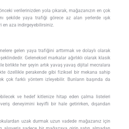
, önceki verilerinizden yola çıkarak, mağazanızın en çok
ynı şekilde yaya trafiği görece az alan yerlerde ışık
i en aza indirgeyebilirsiniz.
elere gelen yaya trafiğini arttırmak ve dolaylı olarak
şeklindedir. Geleneksel markalar ağırlıklı olarak klasik
e birlikte her şeyin artık yavaş yavaş dijital mecralara
kte özellikle perakende gibi fiziksel bir mekana sahip
ek çok farklı yöntem izleyebilir. Bunların başında da
bilecek ve hedef kitlenize hitap eden çalma listeleri
eriş deneyimini keyifli bir hale getirirken, dışarıdan
ü kokulardan uzak durmak uzun vadede mağazanız için
çin alışveriş sadece bir mağazaya girip satın almadan