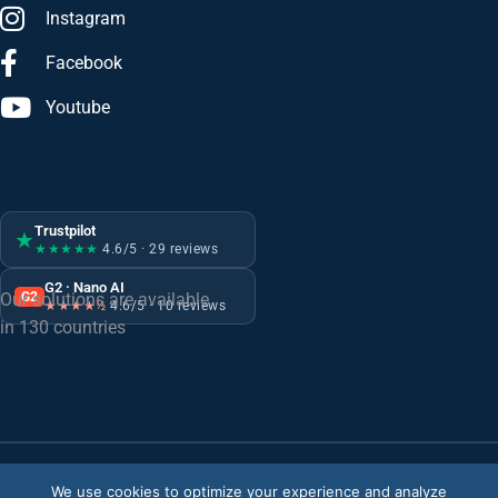
Instagram
Facebook
Youtube
Trustpilot
★
★★★★★
4.6/5 · 29 reviews
G2 · Nano AI
G2
Our solutions are available
★★★★½
4.6/5 · 10 reviews
in 130 countries
We use cookies to optimize your experience and analyze