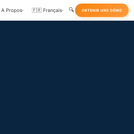
🔍
A Propos
🇫🇷 Français
OBTENIR UNE DÉMO
▾
▾