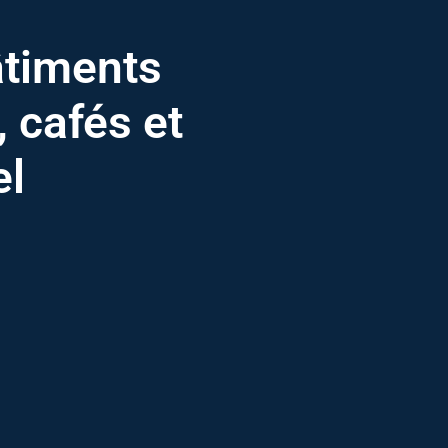
âtiments
, cafés et
el