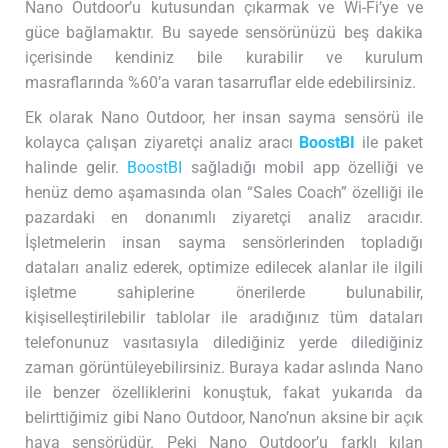
Nano Outdoor’u kutusundan çıkarmak ve Wi-Fi’ye ve
güce bağlamaktır. Bu sayede sensörünüzü beş dakika
içerisinde kendiniz bile kurabilir ve kurulum
masraflarında %60’a varan tasarruflar elde edebilirsiniz.
Ek olarak Nano Outdoor, her insan sayma sensörü ile
kolayca çalışan ziyaretçi analiz aracı
BoostBI
ile paket
halinde gelir.
BoostBI
sağladığı mobil app özelliği ve
henüz demo aşamasında olan “Sales Coach” özelliği ile
pazardaki en donanımlı ziyaretçi analiz aracıdır.
İşletmelerin insan sayma sensörlerinden topladığı
dataları analiz ederek, optimize edilecek alanlar ile ilgili
işletme sahiplerine önerilerde bulunabilir,
kişiselleştirilebilir tablolar ile aradığınız tüm dataları
telefonunuz vasıtasıyla dilediğiniz yerde dilediğiniz
zaman görüntüleyebilirsiniz. Buraya kadar aslında Nano
ile benzer özelliklerini konuştuk, fakat yukarıda da
belirttiğimiz gibi Nano Outdoor, Nano’nun aksine bir açık
hava sensörüdür. Peki Nano Outdoor’u farklı kılan