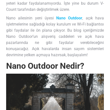
yeteri kadar faydalanamıyordu. İşte yine bu durum V-
Count tarafından değiştirilmek üzere.
Nano ailesinin yeni üyesi
Nano Outdoor
, açık hava
işletmelerine sağladığı kolay kurulum ve Wi-Fi bağlantısı
gibi faydalar ile ön plana çıkıyor. Bu blog içeriğimizde
Nano Outdoor’un alışveriş caddeleri ve açık hava
pazarlarında ne gibi faydalar verebileceğini
konuşacağız. Açık havalarda insan sayım sistemleri
devrimine yelken açmaya hazırsak, başlayalım!
Nano Outdoor Nedir?