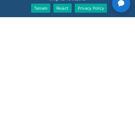
Tamam
Reject
Privacy Policy
Contact
Request a Demo
Customer Support
V-Count UK — HQ
Shoreditch Exchange, Senna Building
Gorsuch Place, London E2 8JF
UK
+44 20 3917 4649
USA
+1 507 501 1852
News
Blog