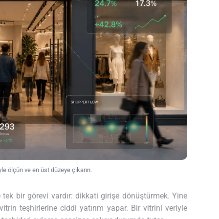
yle ölçün ve en üst düzeye çıkarın.
 tek bir görevi vardır: dikkati girişe dönüştürmek. Yine
 teşhirlerine ciddi yatırım yapar. Bir vitrini veriyle