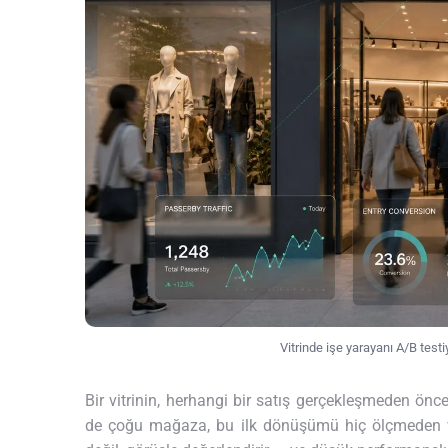
Vitrinde işe yarayanı A/B testi
Bir vitrinin, herhangi bir satış gerçekleşmeden önce
de çoğu mağaza, bu ilk dönüşümü hiç ölçmeden vitrin