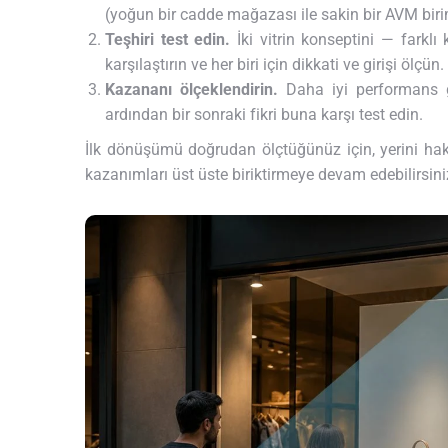
(yoğun bir cadde mağazası ile sakin bir AVM birim
Teşhiri test edin.
İki vitrin konseptini — farkl
karşılaştırın ve her biri için dikkati ve girişi ölçün.
Kazananı ölçeklendirin.
Daha iyi performans g
ardından bir sonraki fikri buna karşı test edin.
İlk dönüşümü doğrudan ölçtüğünüz için, yerini hak
kazanımları üst üste biriktirmeye devam edebilirsini