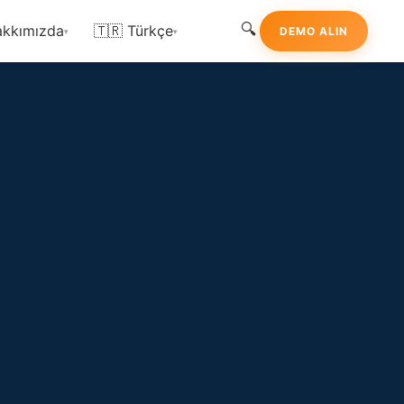
🔍
kkımızda
🇹🇷 Türkçe
DEMO ALIN
▾
▾