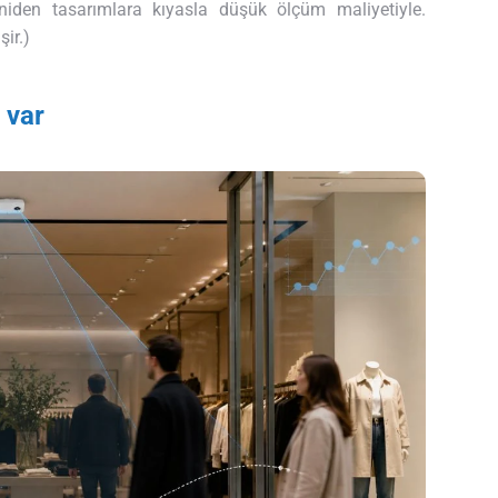
den tasarımlara kıyasla düşük ölçüm maliyetiyle.
ir.)
 var