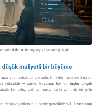
çin vitrin dikkatini, demografiyi ve oyalanmayı ölçün.
, düşük maliyetli bir büyüme
nyası pahalı ve yavaştır. Bir vitrin testi ise ikisi de
risi yüksektir — çünkü
kazanan tek bir teşhir birçok
üçük bir artış, çok az harcamayla anlamlı bir gelir
 belirlenip ölçeklendirildiğinde genellikle
%3–8 ortalama