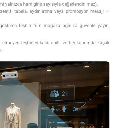
i yalnızca ham giriş sayısıyla değerlendirilmez).
ı kreatif, tabela, aydınlatma veya promosyon mesajı —
österen teşhiri tüm mağaza ağınıza güvenle yayın,
 etmeyen teşhirleri kaldırabilir ve her konumda küçük
z.