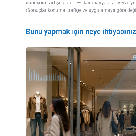
dönüşüm artışı
görür — kampanyalara veya yeni
(Sonuçlar konuma, trafiğe ve uygulamaya göre değiş
Bunu yapmak için neye ihtiyacınız