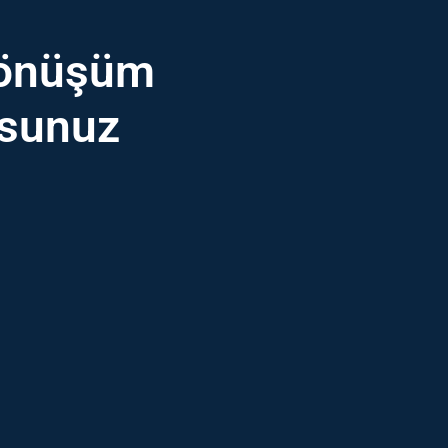
 Dönüşüm
rsunuz