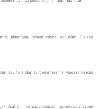
teşhirleri aylarca sessizce çalışır durumda tutar.
mler, tıklamalar, hemen çıkma, dönüşüm. Fiziksel
vitrini zayıf olandan ayırt edemezsiniz. Mağazanın içini
 fırsatı bilin ve mağazaları adil biçimde karşılaştırın