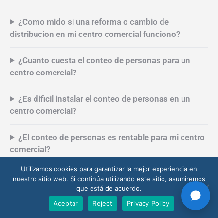
¿Como justifico el personal y el horario de mi
centro comercial con datos?
¿Como mido si una reforma o cambio de
distribucion en mi centro comercial funciono?
¿Cuanto cuesta el conteo de personas para un
centro comercial?
¿Es dificil instalar el conteo de personas en un
centro comercial?
¿El conteo de personas es rentable para mi centro
Utilizamos cookies para garantizar la mejor experiencia en
comercial?
nuestro sitio web. Si continúa utilizando este sitio, asumiremos
que está de acuerdo.
¿Por donde empiezo a medir la afluencia en mi
Aceptar
Reject
Privacy Policy
centro comercial?