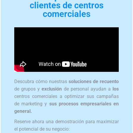
clientes de centros
comerciales
Descubra
cómo nuestras
soluciones de recuento
de
grupos
y
exclusión
de personal ayudan a
los
centros
comerciales a optimizar
sus campañas
de marketing
y
sus procesos empresariales en
general.
Reserve ahora una demostración para maximizar
el potencial de su negocio: