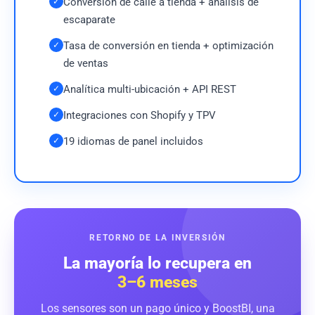
Conversión de calle a tienda + análisis de
✓
escaparate
Tasa de conversión en tienda + optimización
✓
de ventas
Analítica multi-ubicación + API REST
✓
Integraciones con Shopify y TPV
✓
19 idiomas de panel incluidos
✓
RETORNO DE LA INVERSIÓN
La mayoría lo recupera en
3–6 meses
Los sensores son un pago único y BoostBI, una