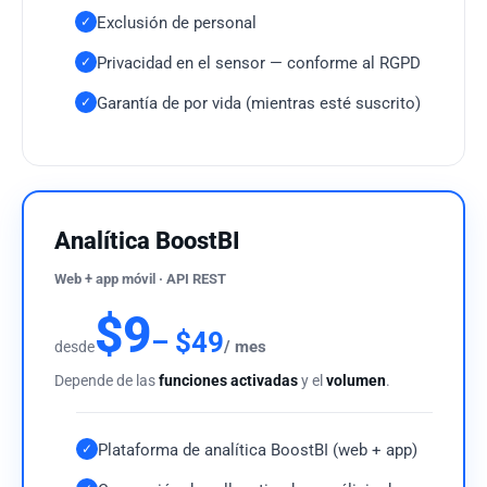
Exclusión de personal
✓
Privacidad en el sensor — conforme al RGPD
✓
Garantía de por vida (mientras esté suscrito)
✓
Analítica BoostBI
Web + app móvil · API REST
$9
– $49
/ mes
desde
Depende de las
funciones activadas
y el
volumen
.
Plataforma de analítica BoostBI (web + app)
✓