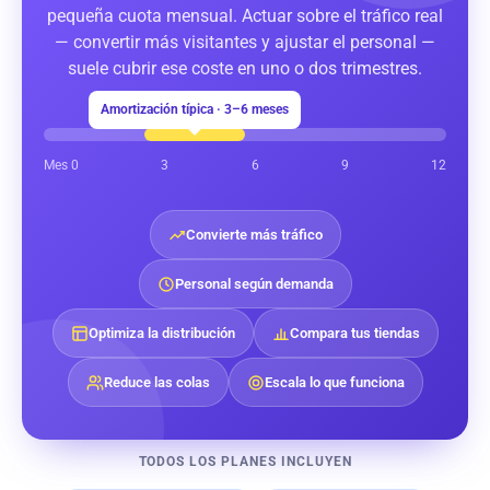
pequeña cuota mensual. Actuar sobre el tráfico real
— convertir más visitantes y ajustar el personal —
suele cubrir ese coste en uno o dos trimestres.
Amortización típica · 3–6 meses
Mes 0
3
6
9
12
Convierte más tráfico
Personal según demanda
Optimiza la distribución
Compara tus tiendas
Reduce las colas
Escala lo que funciona
TODOS LOS PLANES INCLUYEN