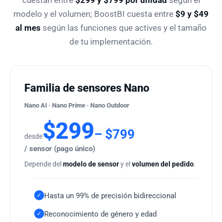
cuestan entre
$299 y $799 por unidad
según el
modelo y el volumen; BoostBI cuesta entre
$9 y $49
al mes
según las funciones que actives y el tamaño
de tu implementación.
Familia de sensores Nano
Nano AI · Nano Prime · Nano Outdoor
$299
– $799
desde
/ sensor (pago único)
Depende del
modelo de sensor
y el
volumen del pedido
.
Hasta un 99% de precisión bidireccional
✓
Reconocimiento de género y edad
✓