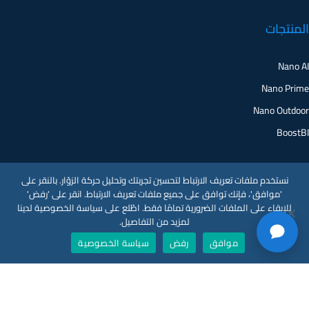
المنتجات
Nano AI
Nano Prime
Nano Outdoor
BoostBI
نستخدم ملفات تعريف الارتباط لتحسين تجربتك وتحليل حركة الزوّار. بالنقر على
اتصل بنا
'موافق'، فإنك توافق على جميع ملفات تعريف الارتباط. انقر على 'رفض'
للإبقاء على الملفات الضرورية تمامًا فقط. اطّلع على سياسة الخصوصية لدينا
لمزيد من التفاصيل.
اطلب عرضًا توضيحيًا
موافق
رفض
سياسة الخصوصية
دعم العملاء
V-Count UK — HQ
Shoreditch Exchange, Senna Building
Gorsuch Place, London E2 8JF