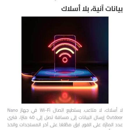
بيانات آنية، بلا أسلاك
لا أسلاك، لا متاعب. يستطيع اتصال Wi-Fi في جهاز Nano
Outdoor إرسال البيانات إلى مسافة تصل إلى 40 مترًا، فترى
عدد المارّة على الفور. ابقَ مطّلعًا على آخر المستجدات واتخذ