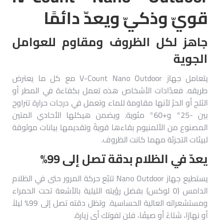
قويّ وذكيّ ويعدّ دائمًا
جاهز لكل الظروف ومقاوم للعوامل
الجوية
يتعامل جهاز V-Count Nano Outdoor مع كل ما يعترض
طريقه. فعدّادات الأشخاص هذه تعمل بكفاءة في المطر أو
الثلج أو الحرّ لأنها مقاومة للماء وتعمل في درجات حرارة تتراوح
بين -25° و+60° مئوية. ويضمن هيكلها الأحادي المتين
المصنوع من الألمنيوم بقاءها قويةً وتقديمها بيانات موثوقة
لبيئات التجزئة مهما كانت الظروف.
يعدّ في الظلام بدقة تصل إلى 99%
يستطيع جهاز Nano Outdoor تتبّع حركة المرور حتى في الظلام
الدامس (0 لوكس) بفضل رؤيته الليلية بالأشعة تحت الحمراء
ومستشعراته العالية الحساسية. وتظل دقته تصل إلى 99% ليلاً
أو نهارًا، شتاءً أو صيفًا، فلن تفوتك أي زيارة.