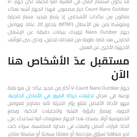
قد يكون استثمار المال في التقنية أمرًا مخيفًا، لكن جهاز V-
Count Nano Outdoor خيار مضمون. فهذا الجهاز أشبه بعدّاء
ماراثون بين عدّادات الأشخاص. إذ يتميّز بتبديد ممتاز للحرارة
ومتوسّط زمن بين الأعطال (MTBF) يتجاوز 20 عامًا. ويواصل
جهاز Nano Outdoor تزويدك ببيانات دقيقة عن الإشغال
الخارجي بعد فترة طويلة من فقدانك للدليل، وحتى حين تتوقّف
الأجهزة الأخرى عن العمل.
مستقبل عدّ الأشخاص هنا
الآن
جهاز V-Count Nano Outdoor أكثر من مجرد عدّاد؛ بل هو نقلة
نوعية في مجال
تحليلات حركة المرور في الأماكن الخارجية
.
فهو الأداة الأفضل لتتبّع زوّار التجزئة لأنه مقاوم للعوامل
الجوية، ويتميّز بالرؤية الليلية والتحليلات الذكية، ويضع
الخصوصية أولاً. يمنحك هذا الجهاز معلومات آنية تساعدك على
اتخاذ قرارات أفضل والبقاء في صدارة المنافسة، سواء كنت
تدير منطقة تسوّق مزدحمة أو معلمًا سياحيًا أو سلسلة متاجر.