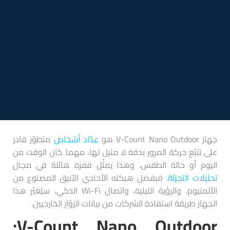
جهاز V-Count Nano Outdoor هو
عدّاد أشخاص
متطوّر قادر
على تتبّع حركة المرور بدقة لا مثيل لها، مهما كان الوقت من
اليوم أو حالة الطقس. وهذا يمثّل قفزة هائلة في مجال
تحليلات التجزئة
. فبفضل هيكله الأحادي الأنيق المصنوع من
الألمنيوم، والرؤية الليلية، واتصال Wi-Fi الذكي، سيُغيّر هذا
الجهاز طريقة استفادة الشركات من بيانات الزوّار الخارجيين.
V-Count Nano Outdoor: