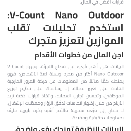
قرارات أفضل في الحال.
V-Count Nano Outdoor:
استخدم تحليلات تقلب
الموازين لتعزيز متجرك
اجنِ المال من خطوات الأقدام
البيانات هي أهم شيء في قطاع التجزئة. وجهاز V-Count
Nano Outdoor أكثر من مجرد وسيلة لعدّ الأشخاص؛ فهو
يمنحك كمًّا هائلاً من المعلومات عن حركة المرور الخارجية
القادرة على تغيير عملك. إذ يساعدك على تنظيم توزيع
الموظفين، وتحسين تجارب العملاء، واتخاذ قرارات ذكية تزيد
الأرباح من خلال إظهار اتجاهات تدفّق الزوّار ومعدّلات الإشغال.
لا تحتاج إلى قبّعة سحرية؛ فالأمر أشبه بكرة بلورية مليئة
بمعلومات حقيقية ومفيدة.
البيانات النظيفة تمنحك رؤى واضحة.