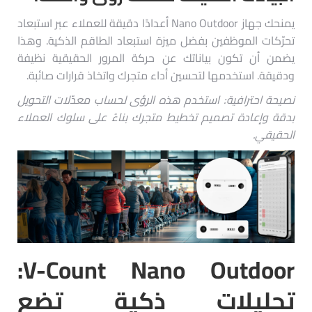
يمنحك جهاز Nano Outdoor أعدادًا دقيقة للعملاء عبر استبعاد
تحرّكات الموظفين بفضل ميزة استبعاد الطاقم الذكية. وهذا
يضمن أن تكون بياناتك عن حركة المرور الحقيقية نظيفة
ودقيقة. استخدمها لتحسين أداء متجرك واتخاذ قرارات صائبة.
نصيحة احترافية: استخدم هذه الرؤى لحساب معدّلات التحويل
بدقة وإعادة تصميم تخطيط متجرك بناءً على سلوك العملاء
الحقيقي.
V-Count Nano Outdoor:
تحليلات ذكية تضع