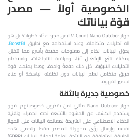
الخصوصية أولاً — مصدر
قوّة بياناتك
جهاز V-Count Nano Outdoor ليس مجرد عدّاد خطوات؛ بل هو
آلة تحليلات متكاملة. وعند استخدامه مع تطبيق
BoostBI
،
يحوّل البيانات الخام إلى معلومات مفيدة بأسرع مما تتخيّل.
يمكنك تتبّع الإشغال آنيًا، ومراقبة الاتجاهات، واستخدام
التحليلات التنبؤية، كل ذلك دفعةً واحدة. وهذا يمنحك قوة
فريق متكامل لعلم البيانات دون تكلفته الباهظة أو عناء
تحضير القهوة.
خصوصية جديرة بالثقة
جهاز Nano Outdoor مثاليّ لمن يقدّرون خصوصيتهم. فهو
يستخدم الكشف عن الحشود بالأشعة تحت الحمراء وتقنية
الذكاء الاصطناعي على الشريحة لمعالجة البيانات على الجهاز
نفسه وإرسال رؤى مجهولة المصدر فقط. وتحمي هذه
الطريقة المتوافقة مع اللائحة العامة لحماية البيانات (GDPR)