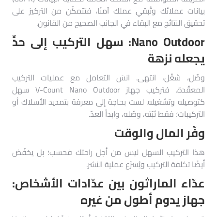
بيانات عملائك وتُبقي عملك آمنًا، فتتمكّن من التركيز على
تحقيق النتائج مع البقاء في الجانب الصحيح من القانون.
Nano Outdoor: سهل التركيب إلى حدٍّ
يجعله نزهة
وصِّل، شغّل، انتهى. انسَ التعامل مع عمليات التركيب
المعقّدة. فتركيب جهاز V-Count Nano Outdoor سهل
كتوصيله وتشغيله. لست بحاجة إلى معرفة بتمديد الأسلاك أو
التركيبات؛ فقط ثبّته، وصّله، وابدأ العدّ.
وفّر المال والوقت
هذا التركيب السهل ليس من أجل راحتك فحسب؛ بل يخفّض
أيضًا تكلفة التركيب ويُسرّع عملية النشر.
عدّاء الماراثون بين عدّادات الأشخاص:
جهاز يدوم أطول من غيره