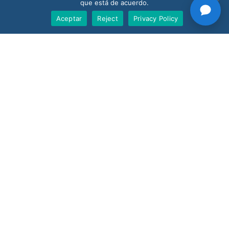
que está de acuerdo.
Aceptar
Reject
Privacy Policy
Request a Demo
Customer Support
V-Count UK — HQ
Shoreditch Exchange, Senna Building
Gorsuch Place, London E2 8JF
UK
+44 20 3917 4649
USA
+1 507 501 1852
News
Blog
Case Studies