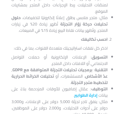
لمنصّات التحليلات ربط الإجراءات داخل المتجر بمشتريات
الموقع.
مثال: متجر ملابس يطلق إعلانًا إلكترونيًا لتخفيضات.
حلول
تحليلات حركة زوّار التجزئة
تُظهر زيادة 20% في زيارات
المتجر، وتُظهر بيانات نقاط البيع زيادة 15% في المبيعات.
احسب تكاليفك
اذكر كل نفقات استراتيجيتك متعددة القنوات، بما في ذلك:
التسويق
: الإعلانات الإلكترونية أو حملات التواصل
الاجتماعي أو اللافتات داخل المتجر.
التقنية
:
برمجيات تحليلات التجزئة المتوافقة مع GDPR
,
عدّ الأشخاص
، المستشعرات، أو
تحليلات الخرائط الحرارية
لتخطيط متجر التجزئة
.
التوظيف
: عمّال إضافيون للأوقات المزدحمة بناءً على
بيانات
إدارة الطوابير
.
مثال: ينفق تاجر تجزئة 5٬000 دولار على الإعلانات، و3٬000
دولار على أدوات التحليلات، و2٬000 دولار على الموظفين،