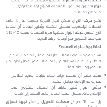
تحليلات الخرائط الحرارية
يمكنها إظهار ما إذا كان هؤلاء
الزوّار يقضون وقتًا قرب المنتجات المُروَّج لها، مما يؤدّي إلى
مزيد من المبيعات.
بتتبّع
حركة الزوّار
، يمكن لتجار التجزئة معرفة ما إذا كانت
الحملات الإلكترونية تستحقّ التكلفة. وتُظهر البيانات أن المتاجر
التي تقيس
حركة الزوّار
يمكنها تعزيز المبيعات بنسبة 10–15%
بمواءمة التسويق مع أوقات الزيارة الذروة.
لماذا يهمّ سلوك العملاء؟
يساعد فهم سلوك العملاء تجار التجزئة على اتخاذ خيارات أذكى.
فتحليل التركيبة السكانية في التجزئة لتسويق أفضل يُظهر مَن
يتسوّق وما يحبّه. فمثلًا:
يتعلّم متجر أن معظم زوّاره نساء شابات فيروّج لملابس
عصرية عبر الإنترنت وداخل المتجر.
تدفّق الزوّار
تُظهر بياناته أن العملاء يتلكّؤون قرب
الإلكترونيات، فينقل المتجر العناصر عالية القيمة إلى هناك.
يزيد هذا التخصيص
معدلات التحويل
ويجعل
تجربة تسوّق