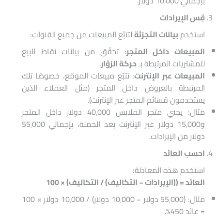
بإجمالي 10٬000 دولار.
قِس الإيرادات
استخدم
بيانات التجزئة
لتتبّع المبيعات من جميع القنوات:
المبيعات داخل المتجر
: تحقّق من بيانات نقاط البيع
للمشتريات المرتبطة بـ
حركة الزوّار
.
المبيعات عبر الإنترنت
: تتبّع مبيعات الموقع، خصوصًا تلك
المرتبطة بالعروض داخل المتجر (مثل العملاء الذين
يستخدمون قسائم المتجر عبر الإنترنت).
مثال: يجني متجر الملابس 40٬000 دولار داخل المتجر
و15٬000 دولار عبر الإنترنت بعد الحملة، بإجمالي 55٬000
دولار من الإيرادات.
احسب العائد
استخدم هذه المعادلة:
العائد = ((الإيرادات − التكاليف) / التكاليف) × 100
مثال: (55٬000 دولار − 10٬000 دولار) / 10٬000 دولار × 100
= عائد 450%.