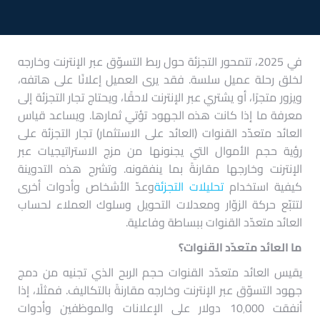
في 2025، تتمحور التجزئة حول ربط التسوّق عبر الإنترنت وخارجه
لخلق رحلة عميل سلسة. فقد يرى العميل إعلانًا على هاتفه،
ويزور متجرًا، أو يشتري عبر الإنترنت لاحقًا، ويحتاج تجار التجزئة إلى
معرفة ما إذا كانت هذه الجهود تؤتي ثمارها. ويساعد قياس
العائد متعدّد القنوات (العائد على الاستثمار) تجار التجزئة على
رؤية حجم الأموال التي يجنونها من مزج الاستراتيجيات عبر
الإنترنت وخارجها مقارنةً بما ينفقونه. وتشرح هذه التدوينة
كيفية استخدام
تحليلات التجزئة
وعدّ الأشخاص وأدوات أخرى
لتتبّع حركة الزوّار ومعدلات التحويل وسلوك العملاء لحساب
العائد متعدّد القنوات ببساطة وفاعلية.
ما العائد متعدّد القنوات؟
يقيس العائد متعدّد القنوات حجم الربح الذي تجنيه من دمج
جهود التسوّق عبر الإنترنت وخارجه مقارنةً بالتكاليف. فمثلًا، إذا
أنفقت 10٬000 دولار على الإعلانات والموظفين وأدوات