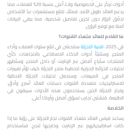
أدوات تركّز على الخصوصية ولاءً أعلى بنسبة 20% للعملاء، مما
يدعم العائد طويل الأمد. فمثلًا، تتتبّع مستشعرات عدّ الأشخاص
تدفّق الزوّار دون تخزين تفاصيل شخصية، مما يبقي البيانات
آمنة مع توفير الرؤى.
ما القادم للعائد متعدّد القنوات؟
في 2025،
تقنية التجزئة
ستتحسّن في تتبّع سلوك العملاء وأداء
المتجر. وستتنبّأ أدوات الذكاء الاصطناعي بالاتجاهات، كأي
المنتجات ستُباع أفضل عبر الإنترنت أو داخل المتجر. وستُظهر
تحليلات الخرائط الحرارية لتخطيط متجر التجزئة كيف تؤثّر تغييرات
المتجر في المبيعات، وستجعل تحليلات التجزئة اللحظية
للاستراتيجيات متعددة القنوات حسابات العائد أسرع وأدقّ.
وتجار التجزئة الذين يستخدمون هذه الأدوات سيبقون في
الطليعة، مُنشئين تجارب تسوّق أفضل وأرباحًا أعلى.
الخلاصة
يساعد قياس العائد متعدّد القنوات تجار التجزئة على رؤية ما إذا
كانت استراتيجياتهم عبر الإنترنت وخارجها تنجح. فباستخدام