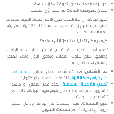
تعزيز
رضا العملاء
بخلق
تجربة تسوّق سلسة
.
ضمان
خصوصية البيانات
مع جمع رؤى مفيدة.
تُظهر البيانات أن تجار التجزئة ذوي الاستراتيجيات القوية متعددة
القنوات يمكنهم زيادة المبيعات بنسبة 15–20% وتحسين
رضا
العملاء
بنسبة 25%.
كيف يمكن لتحليلات التجزئة أن تساعد؟
تجمع أدوات تحليلات التجزئة البيانات من القنوات عبر الإنترنت
وخارجها لتتبّع سلوك العملاء وتدفّق الزوّار وأداء المتجر.
وتشمل هذه الأدوات:
عدّ الأشخاص
: تَعُدّ كم شخصًا يدخل المتاجر،
مما يساعد
على قياس
حركة الزوّار
الناتجة عن الحملات الإلكترونية.
تحليل التركيبة السكانية
: يحدّد عمر العميل أو جنسه
للتسويق الموجّه، بما يضمن
خصوصية البيانات
ذلك مع
تتبّع مجهول الهوية.
تتبّع المبيعات
: يربط المبيعات عبر الإنترنت وداخل المتجر
لرؤية أي القنوات تدفع
معدلات التحويل
.