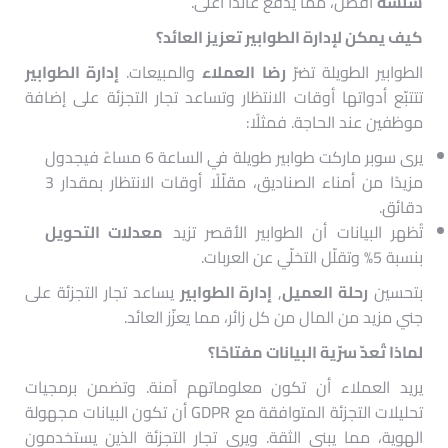
سلسة
أفضل، مما يدفع عائدًا أعلى.
كيف يمكن لإدارة الطوابير تعزيز العائد؟
الطوابير الطويلة تضرّ
رضا العملاء
والمبيعات.
إدارة الطوابير
تتتبّع أدواتها أوقات الانتظار وتساعد تجار التجزئة على إضافة
موظفين عند الحاجة. فمثلًا:
يرى سوبر ماركت طوابير طويلة في الساعة 6 مساءً فيجدول
مزيدًا من أمناء الصناديق، مقلّلًا أوقات الانتظار بمقدار 3
دقائق.
تُظهر البيانات أن الطوابير الأقصر تزيد
معدلات التحويل
بنسبة 5% وتقلّل التخلّي عن العربات.
بتحسين
رحلة العميل
,
إدارة الطوابير
يساعد تجار التجزئة على
جني مزيد من المال من كل زائر، مما يعزّز العائد.
لماذا تُعدّ سرّية البيانات مفتاحًا؟
يريد العملاء أن تكون معلوماتهم آمنة. وتضمن برمجيات
تحليلات التجزئة المتوافقة مع GDPR أن تكون البيانات مجهولة
الهوية، مما يبني الثقة. ويرى تجار التجزئة الذين يستخدمون