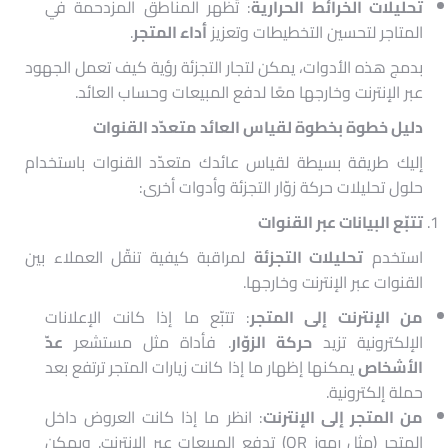
تحليلات الخرائط الحرارية
: تُظهر المناطق المزدحمة في
المتاجر لتحسين التخطيطات وتعزيز
أداء المتجر
.
بدمج هذه الأدوات، يمكن لتجار التجزئة رؤية كيف تعمل الجهود
عبر الإنترنت وخارجها معًا لدفع المبيعات وحساب العائد.
دليل خطوة بخطوة لقياس العائد متعدّد القنوات
إليك طريقة بسيطة لقياس عائدك متعدّد القنوات باستخدام
حلول تحليلات حركة زوّار التجزئة وأدوات أخرى:
تتبّع البيانات عبر القنوات
استخدم
تحليلات التجزئة
لمراقبة كيفية تنقّل العملاء بين
القنوات عبر الإنترنت وخارجها.
من الإنترنت إلى المتجر
: تتبّع ما إذا كانت الإعلانات
الإلكترونية تزيد
حركة الزوّار
. فأداة مثل مستشعر
عدّ
الأشخاص
يمكنها إظهار ما إذا كانت زيارات المتجر ترتفع بعد
حملة إلكترونية.
من المتجر إلى الإنترنت
: انظر ما إذا كانت العروض داخل
المتجر (مثل رموز QR) تدفع المبيعات عبر الإنترنت. ويمكن