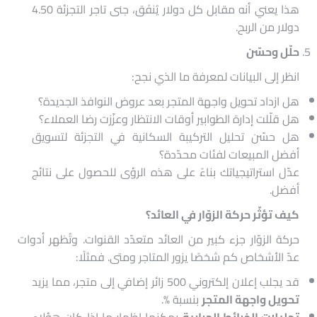
هذا يعني أنه مقابل كل دولار يُنفَق، جنى تاجر التجزئة 4.50
دولار من الربح.
حلّل وحسّن
انظر إلى البيانات لمعرفة ما الذي نجح:
هل ازداد تحويل واجهة المتجر بعد عروض النوافذ الجديدة؟
هل قلّلت إدارة الطوابير أوقات الانتظار وعزّزت رضا العملاء؟
هل حسّن تحليل التركيبة السكانية في التجزئة لتسويق
أفضل المبيعات لفئات محدّدة؟
عدّل استراتيجياتك بناءً على هذه الرؤى للحصول على نتائج
أفضل.
كيف تؤثّر حركة الزوّار في العائد؟
حركة الزوّار جزء كبير من العائد متعدّد القنوات. وتُظهر أدوات
عدّ الأشخاص كم شخصًا يزور المتاجر ومتى. فمثلًا:
قد يجلب إعلان إلكتروني 500 زائر إضافي إلى متجر، مما يزيد
تحويل واجهة المتجر
بنسبة %.