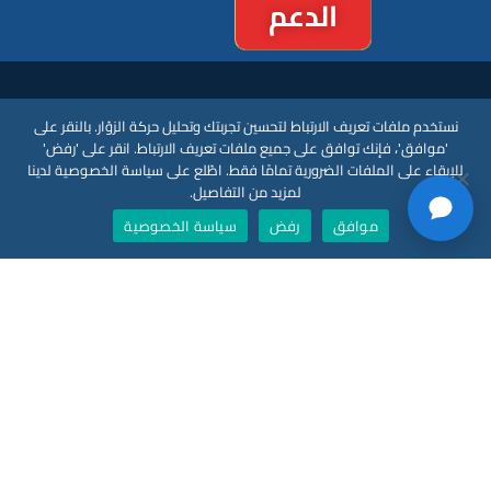
الدعم
نستخدم ملفات تعريف الارتباط لتحسين تجربتك وتحليل حركة الزوّار. بالنقر على
'موافق'، فإنك توافق على جميع ملفات تعريف الارتباط. انقر على 'رفض'
المنتجات
للإبقاء على الملفات الضرورية تمامًا فقط. اطّلع على سياسة الخصوصية لدينا
لمزيد من التفاصيل.
موافق
رفض
سياسة الخصوصية
Nano AI
Nano Prime
Nano Outdoor
BoostBI
اتصل بنا
اطلب عرضًا توضيحيًا