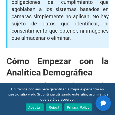
obligaciones de cumplimiento que
agobiaban a los sistemas basados en
cámaras simplemente no aplican. No hay
sujeto de datos que identificar, ni
consentimiento que obtener, ni imágenes
que almacenar o eliminar.
Cómo Empezar con la
Analítica Demográfica
Implementar analítica demográfica no requiere
Utilizamos cookies para garantizar la mejor experiencia en
reemplazar la infraestructura existente. El
sensor Nano
nuestro sitio web. Si continúa utilizando este sitio, asumiremos
AI
de V-Count se integra con configuraciones existentes
que está de acuerdo.
de conteo de personas, añadiendo una capa de
Aceptar
Reject
Privacy Policy
inteligencia demográfica sobre los datos de tráfico