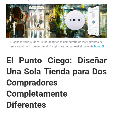
El sensor Nano AI de V-Count identifica la demografía de los visitantes de
forma anónima — transmitiendo insights en tiempo real al panel de
BoostBI
.
El Punto Ciego: Diseñar
Una Sola Tienda para Dos
Compradores
Completamente
Diferentes