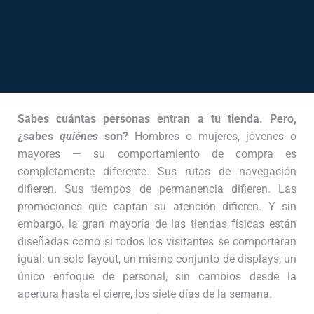
Sabes cuántas personas entran a tu tienda. Pero,
¿sabes
quiénes
son?
Hombres o mujeres, jóvenes o
mayores — su comportamiento de compra es
completamente diferente. Sus rutas de navegación
difieren. Sus tiempos de permanencia difieren. Las
promociones que captan su atención difieren. Y sin
embargo, la gran mayoría de las tiendas físicas están
diseñadas como si todos los visitantes se comportaran
igual: un solo layout, un mismo conjunto de displays, un
único enfoque de personal, sin cambios desde la
apertura hasta el cierre, los siete días de la semana.