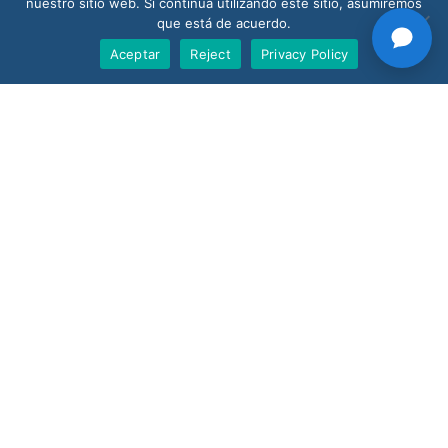
nuestro sitio web. Si continúa utilizando este sitio, asumiremos
que está de acuerdo.
Solicitar una Demo
Aceptar
Reject
Privacy Policy
Support
Products
Nano AI