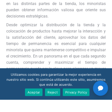
en las distintas partes de la tienda, los minoristas
pueden obtener información valiosa que oriente sus
decisiones estratégicas.
Desde optimizar la distribución de la tienda y la
colocación de productos hasta mejorar la interacción y
la satisfacción del cliente, aprovechar los datos del
tiempo de permanencia es esencial para cualquier
minorista que quiera mantenerse competitivo e impulsar
el crecimiento. En un panorama en el que cada segundo
cuenta, comprender y maximizar el tiempo de
permanencia puede ser la clave para alcanzar un mayor
éxito.
Utilizamos cookies para garantizar la mejor experiencia en
nuestro sitio web. Si continúa utilizando este sitio, asumiremos
¡Reserve una demostración gratuita ahora!
que está de acuerdo.
Aceptar
Reject
Privacy Policy
Share this post