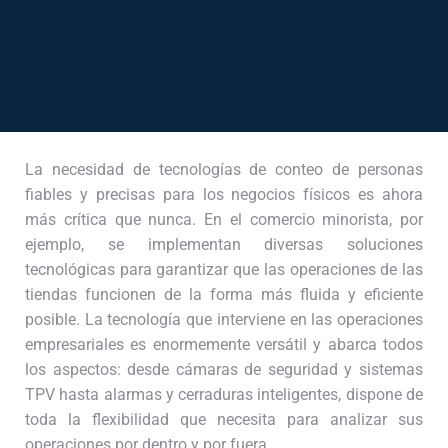
La necesidad de tecnologías de conteo de personas
fiables y precisas para los negocios físicos es ahora
más crítica que nunca. En el comercio minorista, por
ejemplo, se implementan diversas soluciones
tecnológicas para garantizar que las operaciones de las
tiendas funcionen de la forma más fluida y eficiente
posible. La tecnología que interviene en las operaciones
empresariales es enormemente versátil y abarca todos
los aspectos: desde cámaras de seguridad y sistemas
TPV hasta alarmas y cerraduras inteligentes, dispone de
toda la flexibilidad que necesita para analizar sus
operaciones por dentro y por fuera.