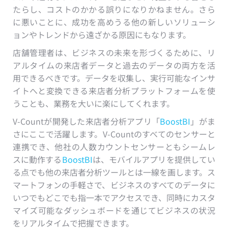
たらし、コストのかかる誤りになりかねません。さら
に悪いことに、成功を高めうる他の新しいソリューシ
ョンやトレンドから遠ざかる原因にもなります。
店舗管理者は、ビジネスの未来を形づくるために、リ
アルタイムの来店者データと過去のデータの両方を活
用できるべきです。データを収集し、実行可能なインサ
イトへと変換できる来店者分析プラットフォームを使
うことも、業務を大いに楽にしてくれます。
V-Countが開発した来店者分析アプリ「
BoostBI
」がま
さにここで活躍します。V-Countのすべてのセンサーと
連携でき、他社の人数カウントセンサーともシームレ
スに動作する
BoostBI
は、モバイルアプリを提供してい
る点でも他の来店者分析ツールとは一線を画します。ス
マートフォンの手軽さで、ビジネスのすべてのデータに
いつでもどこでも指一本でアクセスでき、同時にカスタ
マイズ可能なダッシュボードを通じてビジネスの状況
をリアルタイムで把握できます。