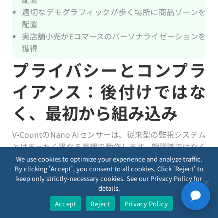
適切なデモグラフィックが歩く場所に商品ゾーンを
配置
実店舗小売がEコマースのパーソナライゼーションを
獲得
プライバシーとコンプラ
イアンス：後付けではな
く、最初から組み込み
V-CountのNano AIセンサーは、従来型の監視システム
とはまったく異なる原理で動作します。顔認識ではなく
体型分析。クラウド処理ではなくオンチップ処理。個
We use cookies to optimize your experience and analyze traffic.
By clicking 'Accept', you consent to all cookies. Click 'Reject' to
人の特定ではなく匿名の統計出力。いかなる時点でも
keep only strictly-necessary cookies. See our Privacy Policy for
画像は取得されません。映像は記録されません。バイ
details.
オメトリクスデータは処理されません。
Accept
Reject
Privacy Policy