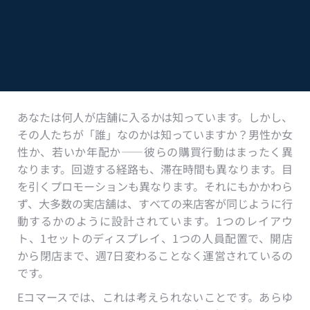
あなたは何人が店舗に入るかは知っています。しかし、
その人たちが「誰」なのかは知っていますか？男性か女
性か、若いか年配か——彼らの購買行動はまったく異
なります。回遊する経路も、滞在時間も異なります。目
を引くプロモーションも異なります。それにもかかわら
ず、大多数の実店舗は、すべての来店客が同じように行
動するかのように設計されています。1つのレイアウ
ト、1セットのディスプレイ、1つの人員配置で、開店
から閉店まで、週7日変わることなく運営されているの
です。
Eコマースでは、これは考えられないことです。あらゆ