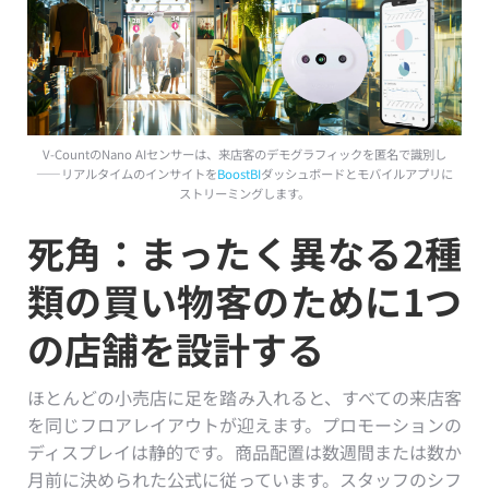
V-CountのNano AIセンサーは、来店客のデモグラフィックを匿名で識別し
——リアルタイムのインサイトを
BoostBI
ダッシュボードとモバイルアプリに
ストリーミングします。
死角：まったく異なる2種
類の買い物客のために1つ
の店舗を設計する
ほとんどの小売店に足を踏み入れると、すべての来店客
を同じフロアレイアウトが迎えます。プロモーションの
ディスプレイは静的です。商品配置は数週間または数か
月前に決められた公式に従っています。スタッフのシフ