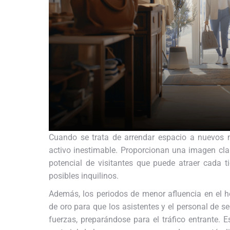
Cuando se trata de arrendar espacio a nuevos mi
activo inestimable. Proporcionan una imagen cla
potencial de visitantes que puede atraer cada t
posibles inquilinos.
Además, los periodos de menor afluencia en el h
de oro para que los asistentes y el personal de
fuerzas, preparándose para el tráfico entrante.