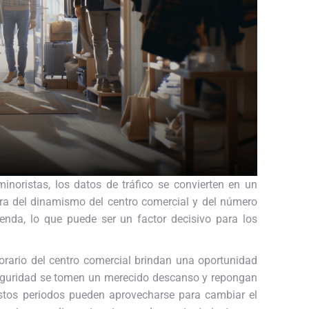
noristas, los datos de tráfico se convierten en un
ra del dinamismo del centro comercial y del número
ienda, lo que puede ser un factor decisivo para los
orario del centro comercial brindan una oportunidad
 seguridad se tomen un merecido descanso y repongan
 Estos periodos pueden aprovecharse para cambiar el