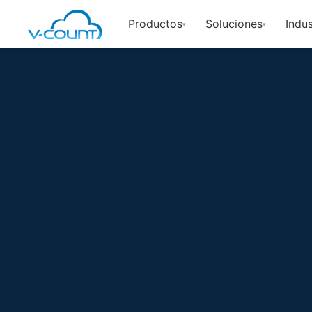
Productos
Soluciones
Indus
▾
▾