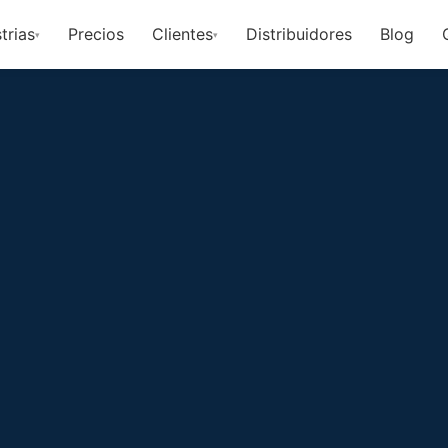
trias
Precios
Clientes
Distribuidores
Blog
▾
▾