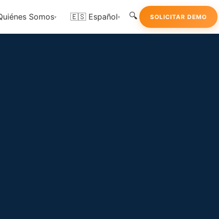
🔍
Quiénes Somos
🇪🇸 Español
SOLICITAR DEMO
▾
▾