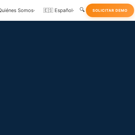
🔍
Quiénes Somos
🇪🇸 Español
SOLICITAR DEMO
▾
▾