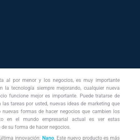
a al por menor y los negocios, es muy importante
on la tecnología siempre mejorando, cualquier nueva
io funcione mejor es importante. Puede tratarse de
 las tareas por usted, nuevas ideas de marketing que
 o nuevas formas de hacer negocios que cambien los
ito en el mundo empresarial actual es ver estas
e de su forma de hacer negocios.
última innovación:
Nano
. Este nuevo producto es más