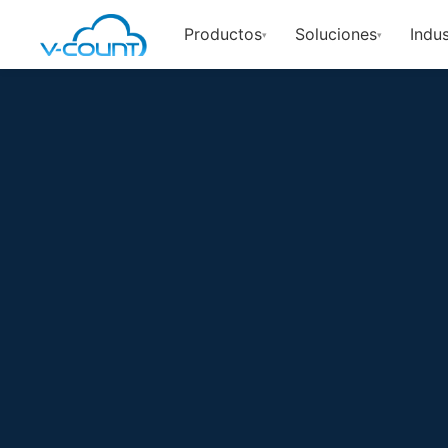
Productos
Soluciones
Indus
▾
▾