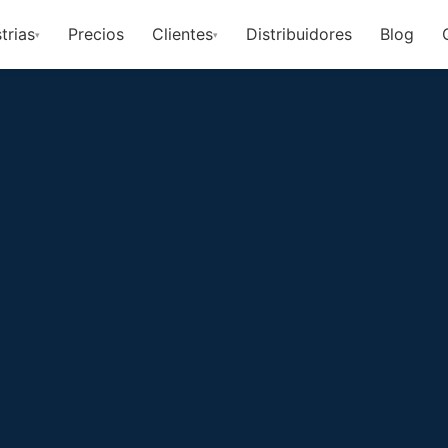
trias
Precios
Clientes
Distribuidores
Blog
▾
▾